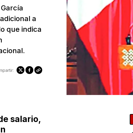
 García
adicional a
lo que indica
n
acional.
partir:
de salario,
én