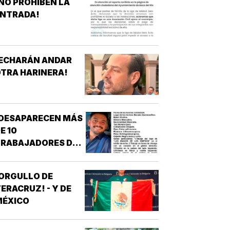
NO PROHÍBEN LA
ENTRADA!
¡ECHARÁN ANDAR
TRA HARINERA!
¡DESAPARECEN MÁS
E 10
TRABAJADORES DEL
REN MAYA! -
*OTRA
ORGULLO DE
ESAPARICIÓN
ERACRUZ! - Y DE
MASIVA
MÉXICO