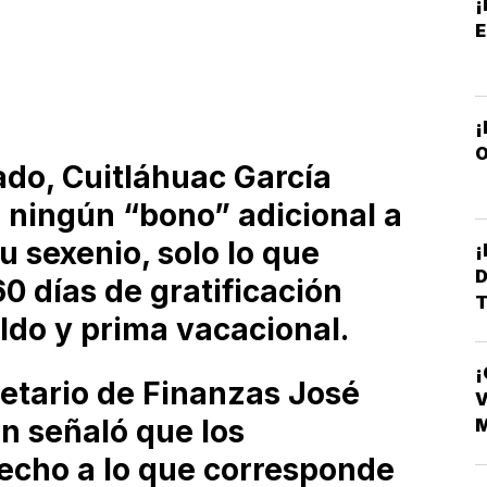
¡
O
ado, Cuitláhuac García
á ningún “bono” adicional a
su sexenio, solo lo que
D
60 días de gratificación
ldo y prima vacacional.
T
¡
D
retario de Finanzas José
V
n señaló que los
recho a lo que corresponde