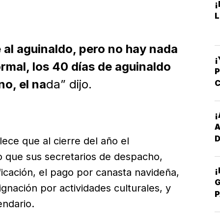
¡
L
al aguinaldo, pero no hay nada
¡
rmal, los 40 días de aguinaldo
no, el na
da” dijo.
C
-
¡
D
ece que al cierre del año el
Y
o que sus secretarios de despacho,
¡
ficación, el pago por canasta navideña,
G
gnación por actividades culturales, y
P
ndario.
E