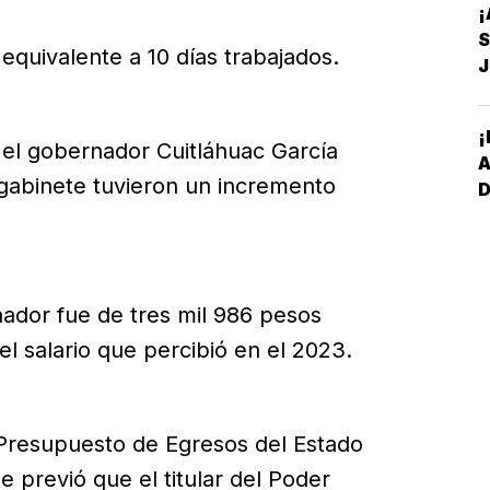
¡
S
equivalente a 10 días trabajados.
D
¡
el gobernador Cuitláhuac García
 gabinete tuvieron un incremento
I
*
P
nador fue de tres mil 986 pesos
S
 salario que percibió en el 2023.
Presupuesto de Egresos del Estado
se previó que el titular del Poder