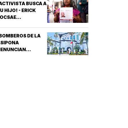
ACTIVISTA BUSCA A
U HIJO! - ERICK
JOCSAE
ESAPARECIÓ EN
XALAPA
BOMBEROS DE LA
ASIPONA
DENUNCIAN
RREGULARIDADES! -
CULPAN A
SISTEMAS
RÁCTICOS DE
EGURIDAD (SPS)