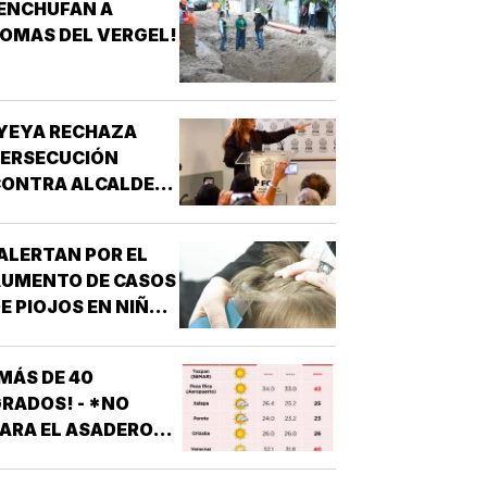
ENCHUFAN A
OMAS DEL VERGEL!
YEYA RECHAZA
PERSECUCIÓN
ONTRA ALCALDES!
 DE MC
ALERTAN POR EL
AUMENTO DE CASOS
E PIOJOS EN NIÑOS
 NIÑAS
ESCOLARES!
MÁS DE 40
RADOS! - *NO
ARA EL ASADERO
N TODO EL ESTADO