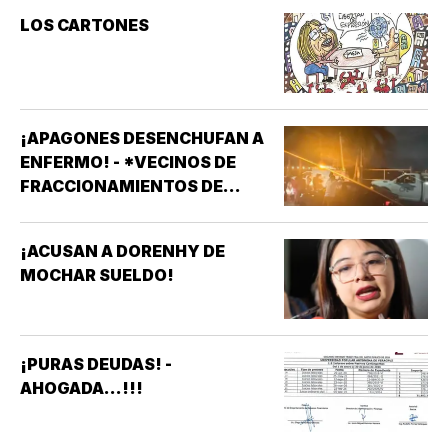
LOS CARTONES
¡APAGONES DESENCHUFAN A
ENFERMO! - *VECINOS DE
FRACCIONAMIENTOS DE
VERACRUZ DENUNCIAN
APAGONES CONSTANTES QUE
¡ACUSAN A DORENHY DE
AFECTAN ELEVADORES,
MOCHAR SUELDO!
TRATAMIENTOS MÉDICOS Y
APARATOS ELÉCTRICOS
¡PURAS DEUDAS! -
AHOGADA...!!!