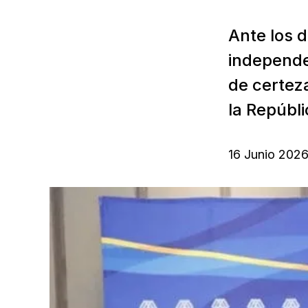
Ante los d
independen
de certeza
la Repúbl
16 Junio 202