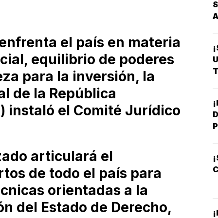
S
enfrenta el país en materia
¡
ial, equilibrio de poderes
U
T
za para la inversión, la
l de la República
instaló el Comité Jurídico
D
P
ado articulará el
¡
C
tos de todo el país para
cnicas orientadas a la
ón del Estado de Derecho,
¡