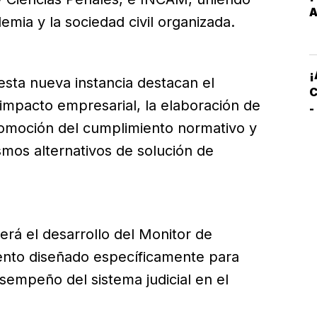
E
A
demia y la sociedad civil organizada.
M
E
¡
 esta nueva instancia destacan el
C
 impacto empresarial, la elaboración de
-
C
romoción del cumplimiento normativo y
S
smos alternativos de solución de
rá el desarrollo del Monitor de
nto diseñado específicamente para
sempeño del sistema judicial en el