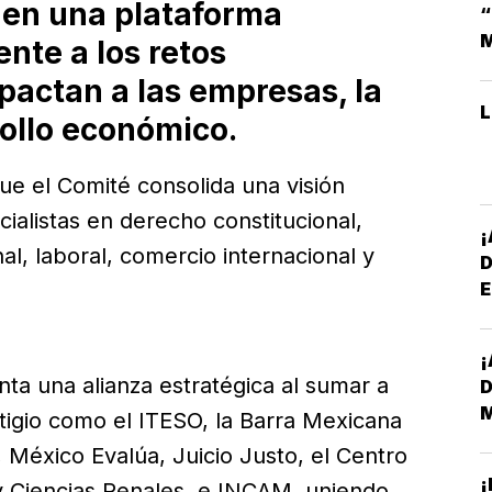
 en una plataforma
M
ente a los retos
pactan a las empresas, la
rollo económico.
ue el Comité consolida una visión
ecialistas en derecho constitucional,
nal, laboral, comercio internacional y
E
*
¡
D
nta una alianza estratégica al sumar a
tigio como el ITESO, la Barra Mexicana
México Evalúa, Juicio Justo, el Centro
¡
 y Ciencias Penales, e INCAM, uniendo