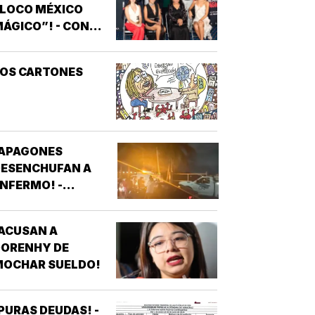
“LOCO MÉXICO
ÁGICO”! - CON
NOTIVER
LOS CARTONES
¡APAGONES
DESENCHUFAN A
NFERMO! -
VECINOS DE
FRACCIONAMIENTOS
ACUSAN A
E VERACRUZ
DORENHY DE
DENUNCIAN
MOCHAR SUELDO!
APAGONES
CONSTANTES QUE
AFECTAN
PURAS DEUDAS! -