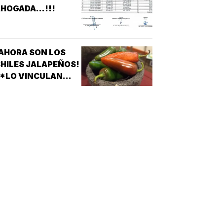
LEVADORES,
HOGADA...!!!
TRATAMIENTOS
ÉDICOS Y
APARATOS
LÉCTRICOS
AHORA SON LOS
HILES JALAPEÑOS!
 *LO VINCULAN
ON BROTE DE
ALMONELA EN EU