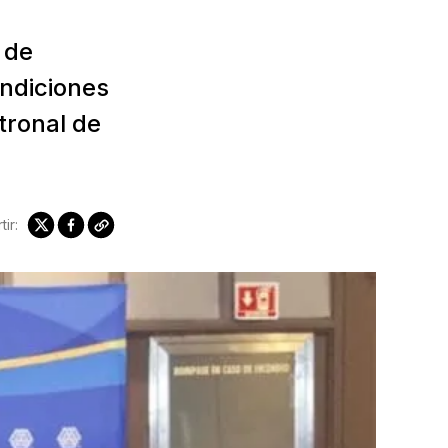
 de
ondiciones
tronal de
ir: