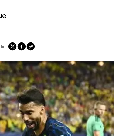
ue
ir: