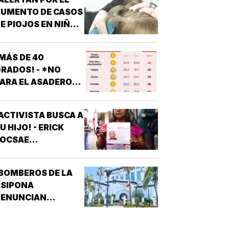
AUMENTO DE CASOS
E PIOJOS EN NIÑOS
 NIÑAS
ESCOLARES!
MÁS DE 40
RADOS! - *NO
ARA EL ASADERO
N TODO EL ESTADO
ACTIVISTA BUSCA A
U HIJO! - ERICK
JOCSAE
ESAPARECIÓ EN
XALAPA
BOMBEROS DE LA
ASIPONA
DENUNCIAN
RREGULARIDADES! -
CULPAN A