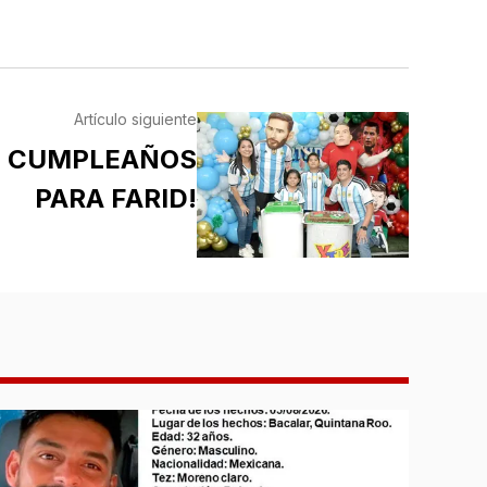
SISTEMAS
RÁCTICOS DE
EGURIDAD (SPS)
Artículo siguiente
E CUMPLEAÑOS
PARA FARID!