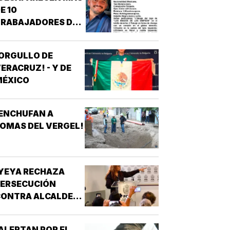
E 10
TRABAJADORES DEL
REN MAYA! -
*OTRA
ORGULLO DE
ESAPARICIÓN
ERACRUZ! - Y DE
MASIVA
MÉXICO
ENCHUFAN A
OMAS DEL VERGEL!
YEYA RECHAZA
PERSECUCIÓN
ONTRA ALCALDES!
 DE MC
ALERTAN POR EL