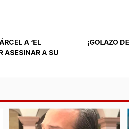
P
S
ÁRCEL A ‘EL
¡GOLAZO D
R ASESINAR A SU