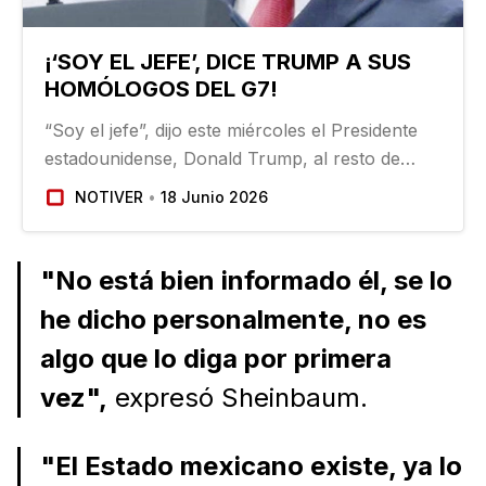
¡‘SOY EL JEFE’, DICE TRUMP A SUS
HOMÓLOGOS DEL G7!
“Soy el jefe”, dijo este miércoles el Presidente
estadounidense, Donald Trump, al resto de
líderes del G7, al llegar al tercer día de cumbre
NOTIVER
18 Junio 2026
en Evian, a los pies de los Alpes franceses. La
sesión de trabajo consagrada a “relanzar un
crecimiento…
"No está bien informado él, se lo
he dicho personalmente, no es
algo que lo diga por primera
vez",
expresó Sheinbaum.
"El Estado mexicano existe, ya lo