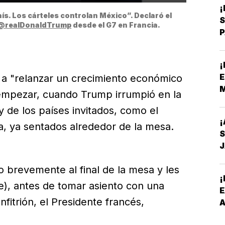
¡
ís. Los cárteles controlan México”. Declaró el 
S
@realDonaldTrump
 desde el G7 en Francia. 
P
D
¡
E
 a "relanzar un crecimiento económico
M
 empezar, cuando Trump irrumpió en la
 de los países invitados, como el
¡
va, ya sentados alrededor de la mesa.
 brevemente al final de la mesa y les
¡
fe), antes de tomar asiento con una
nfitrión, el Presidente francés,
A
A