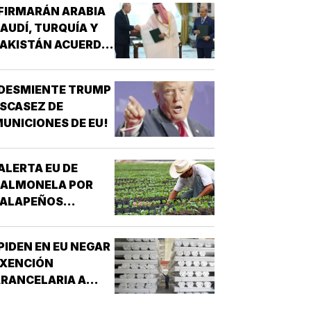
FIRMARÁN ARABIA
AUDÍ, TURQUÍA Y
AKISTÁN ACUERDO
E DEFENSA!
DESMIENTE TRUMP
SCASEZ DE
UNICIONES DE EU!
ALERTA EU DE
SALMONELA POR
JALAPEÑOS
MEXICANOS!
PIDEN EN EU NEGAR
EXENCIÓN
RANCELARIA A
LUMINIO EN T-