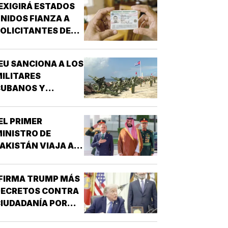
EXIGIRÁ ESTADOS
NIDOS FIANZA A
OLICITANTES DE
ESIDENCIA!
EU SANCIONA A LOS
ILITARES
CUBANOS Y
EMPRESAS
INCULADAS A LA
EL PRIMER
DQUISICIÓN DE
INISTRO DE
ARMAS!
AKISTÁN VIAJA A
RABIA SAUDITA!
FIRMA TRUMP MÁS
DECRETOS CONTRA
IUDADANÍA POR
ACIMIENTO!