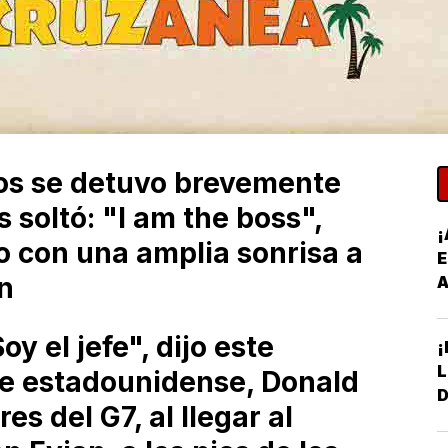
os se detuvo brevemente
s soltó: "I am the boss",
¡
o con una amplia sonrisa a
E
ón
A
y el jefe", dijo este
¡
te estadounidense, Donald
D
es del G7, al llegar al