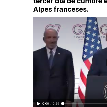
tercer día de cumbre e
Alpes franceses.
0:00
/
0:29