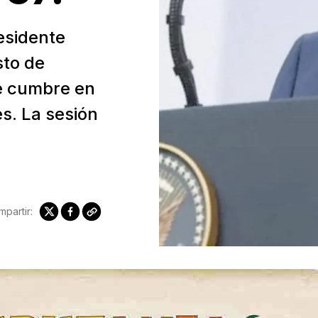
residente
sto de
 de cumbre en
es. La sesión
partir: