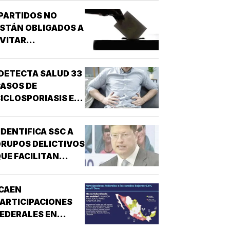
PARTIDOS NO
STÁN OBLIGADOS A
VITAR
NARCONEXOS!
DETECTA SALUD 33
ASOS DE
ICLOSPORIASIS EN
L PAÍS!
IDENTIFICA SSC A
RUPOS DELICTIVOS
UE FACILITAN
DESPOJOS!
CAEN
ARTICIPACIONES
EDERALES EN
ESTADOS!