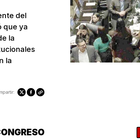
ente del
ó que ya
de la
tucionales
n la
partir:
CONGRESO