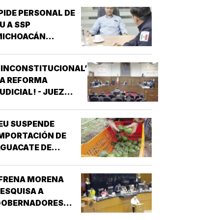
PIDE PERSONAL DE
U A SSP
MICHOACÁN
REFORZAR
EGURIDAD!
‘INCONSTITUCIONAL’
LA REFORMA
UDICIAL! - JUEZ
ONCEDIO PRIMER
AMPARO
EU SUSPENDE
MPORTACIÓN DE
GUACATE DE
MICHOACÁN!
¡FRENA MORENA
ESQUISA A
GOBERNADORES
OR NARCO!