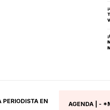
¡
T
V
E
¡
M
M
M
A PERIODISTA EN
AGENDA | - *M