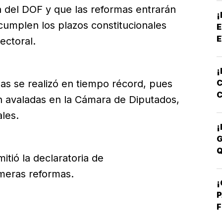
a del DOF y que las reformas entrarán
¡
cumplen los plazos constitucionales
E
E
ectoral.
¡
C
as se realizó en tiempo récord, pues
C
 avaladas en la Cámara de Diputados,
E
les.
¡
G
Q
tió la declaratoria de
imeras reformas.
¡
P
F