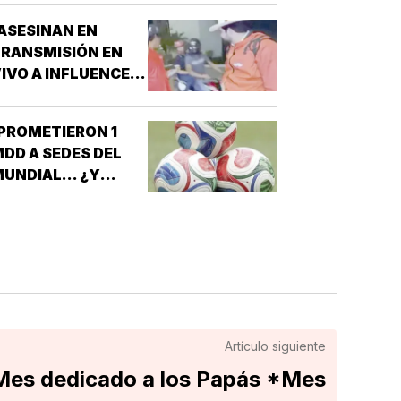
ASESINAN EN
RANSMISIÓN EN
IVO A INFLUENCER
N CULIACÁN!
PROMETIERON 1
DD A SEDES DEL
UNDIAL... ¿Y
ÉXICO?!
Artículo siguiente
es dedicado a los Papás *Mes