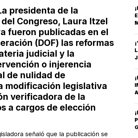
¡
a presidenta de la
E
el Congreso, Laura Itzel
ya fueron publicadas en el
S
ederación (DOF) las reformas
¡
eria judicial y la
J
ervención o injerencia
C
l de nulidad de
¡
a modificación legislativa
I
A
n verificadora de la
s a cargos de elección
P
gisladora señaló que la publicación se
P