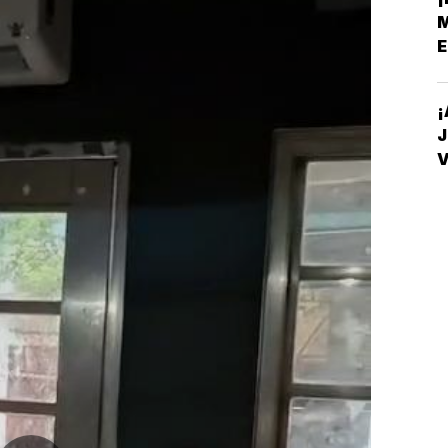
M
E
¡
J
V
D