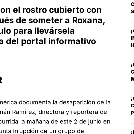
C
on el rostro cubierto con
és de someter a Roxana,
ulo para llevársela
¡
I
a del portal informativo
H
F
F
A
C
R
M
V
¡
érica documenta la desaparición de la
án Ramírez, directora y reportera de
A
currida la mañana de este 2 de junio en
T
sunta irrupción de un grupo de
¡