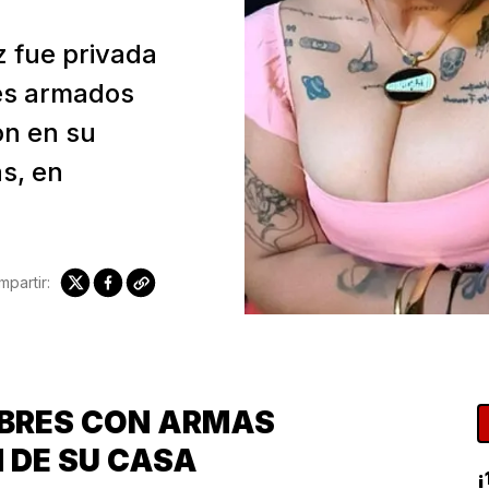
 fue privada
res armados
on en su
s, en
partir:
BRES CON ARMAS
 DE SU CASA
¡