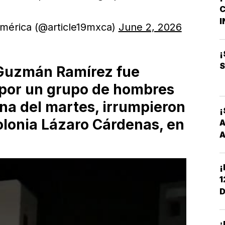
C
M
I
mérica (@article19mxca)
June 2, 2026
B
O
¡
S
 Guzmán Ramírez fue
d por un grupo de hombres
na del martes, irrumpieron
¡
colonia Lázaro Cárdenas, en
A
A
¡
1
D
C
¡