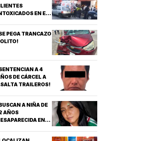
URGENCIAS
LIENTES
ÉDICAS!
NTOXICADOS EN EL
AR “LA CALLE” DE
RIZABA!
SE PEGA TRANCAZO
OLITO!
SENTENCIAN A 4
ÑOS DE CÁRCEL A
SALTA TRAILEROS!
BUSCAN A NIÑA DE
2 AÑOS
ESAPARECIDA EN
OATZINTLA !
LOCALIZAN