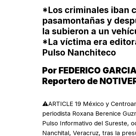
*Los criminales iban c
pasamontañas y despu
la subieron a un vehíc
*La víctima era editor
Pulso Nanchiteco
Por FEDERICO GARCI
Reportero de NOTIVE
⚠️ARTICLE 19 México y Centroam
periodista Roxana Berenice Guzm
Pulso Informativo del Sureste, o
Nanchital, Veracruz, tras la pre