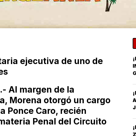
¡
ria ejecutiva de uno de
I
es
G
C
.- Al margen de la
¡
a, Morena otorgó un cargo
A
J
va Ponce Caro, recién
ateria Penal del Circuito
Z