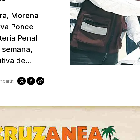
ora, Morena
iva Ponce
teria Penal
de semana,
iva de...
partir: