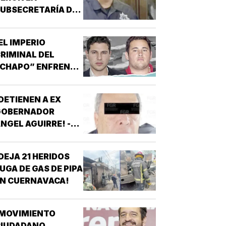
UBSECRETARÍA DE
EGURIDAD EN
INALOA!
EL IMPERIO
RIMINAL DEL
“CHAPO” ENFRENTA
U MAYOR PRUEBA!
DETIENEN A EX
GOBERNADOR
NGEL AGUIRRE! -
OR CASO
AYOTZINAPA
DEJA 21 HERIDOS
UGA DE GAS DE PIPA
N CUERNAVACA!
¡MOVIMIENTO
CIUDADANO