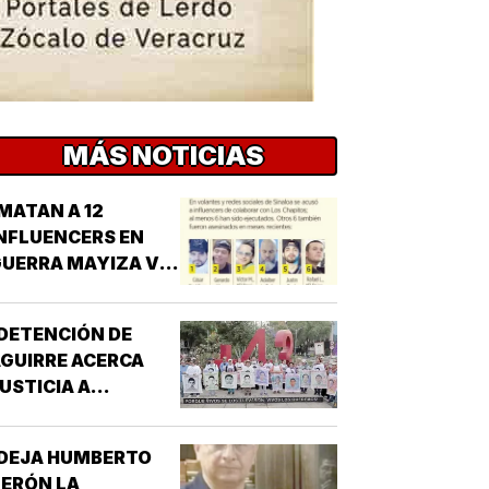
MÁS NOTICIAS
MATAN A 12
NFLUENCERS EN
UERRA MAYIZA VS.
HAPIZA!
DETENCIÓN DE
GUIRRE ACERCA
USTICIA A
AYOTZINAPA!
¡DEJA HUMBERTO
ERÓN LA