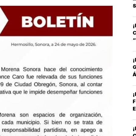
S
S
S
¡
C
S
¡
Á
P
¡
F
E