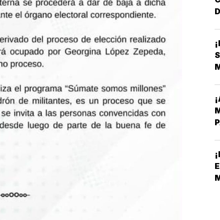
D
L
S
¡
M
P
¡
E
S