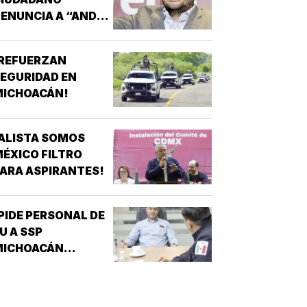
ENUNCIA A “ANDY”
ÓPEZ BELTRÁN!
¡REFUERZAN
EGURIDAD EN
MICHOACÁN!
ALISTA SOMOS
ÉXICO FILTRO
ARA ASPIRANTES!
PIDE PERSONAL DE
U A SSP
MICHOACÁN
REFORZAR
EGURIDAD!