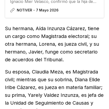
Ignacio Mier Velasco, confirmó que la hija de
Enrique Inzunza, acusado por el gobierno de
NOTIVER
7 Mayo 2026
Estados Unidos de tener nexos con el
narcotráfico, sí trabaja como asesora del grupo
parlamentario…
Su hermana, Aída Inzunza Cázarez, tiene
un cargo como Magistrada electoral; su
otra hermana, Lorena, es jueza civil, y su
hermano, Javier, funge como secretario
de acuerdos del Tribunal.
Su esposa, Claudia Meza, es Magistrada
civil; mientras que su sobrina, Diana Elide
Iribe Cázarez, es jueza en materia familiar;
su prima, Yarely Valdez Inzunza, es jefa de
la Unidad de Seguimiento de Causas y