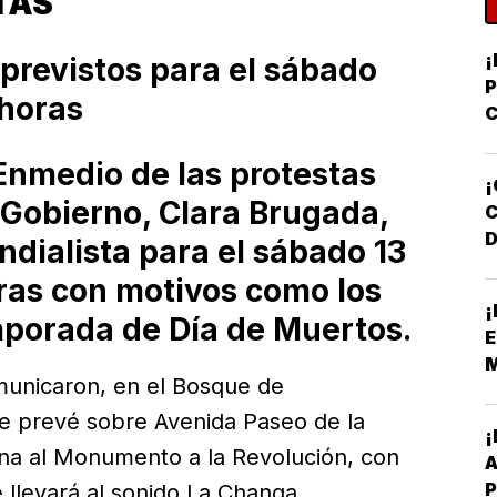
TAS
¡
 previstos para el sábado
 horas
C
Y
nmedio de las protestas
D
¡
 Gobierno, Clara Brugada,
D
ndialista para el sábado 13
oras con motivos como los
F
¡
N
mporada de Día de Muertos.
E
M
omunicaron, en el Bosque de
e prevé sobre Avenida Paseo de la
iana al Monumento a la Revolución, con
A
P
 llevará al sonido La Changa,