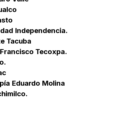
ualco
asto
idad Independencia.
te Tacuba
 Francisco Tecoxpa.
o.
ac
pía Eduardo Molina
himilco.