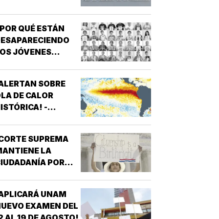
ILLONES DE PESOS!
POR QUÉ ESTÁN
DESAPARECIENDO
OS JÓVENES
MEXICANOS?
ALERTAN SOBRE
LA DE CALOR
ISTÓRICA! -
ROMPERÁ RÉCORDS
¡CORTE SUPREMA
ANTIENE LA
IUDADANÍA POR
ACIMIENTO!
APLICARÁ UNAM
UEVO EXAMEN DEL
2 AL 19 DE AGOSTO!