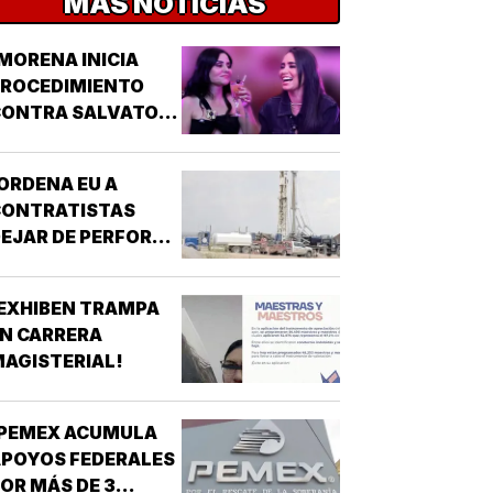
MÁS NOTICIAS
MORENA INICIA
PROCEDIMIENTO
ONTRA SALVATORI
 PALOMARES POR
ICHOS SOBRE
ORDENA EU A
ADULTOS MAYORES!
CONTRATISTAS
EJAR DE PERFORAR
POZOS PARA MURO
RONTERIZO EN
EXHIBEN TRAMPA
UEVO MÉXICO!
N CARRERA
AGISTERIAL!
¡PEMEX ACUMULA
POYOS FEDERALES
OR MÁS DE 3