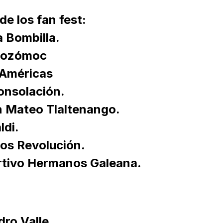
de los fan fest:
 Bombilla.
ezozómoc
 Américas
onsolación.
n Mateo Tlaltenango.
ldi.
os Revolución.
rtivo Hermanos Galeana.
dro Valle