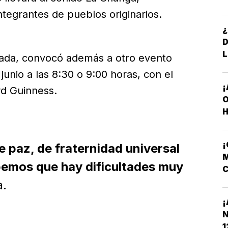
B
tegrantes de pueblos originarios.
¿
L
gada, convocó además a otro evento
 junio a las 8:30 o 9:00 horas, con el
¡
d Guinness.
O
H
 paz, de fraternidad universal
M
bemos que hay dificultades muy
C
N
a.
¡
N
1