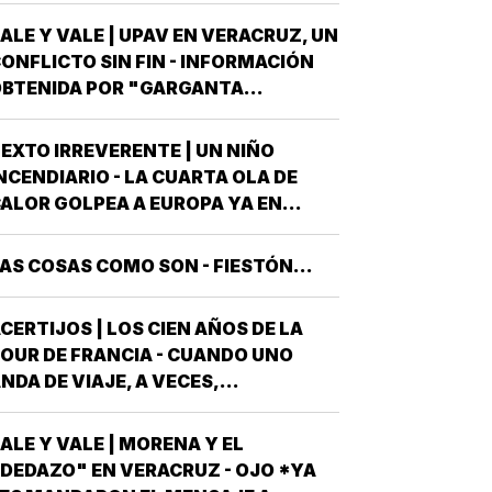
LAMADO LOS PINOS FUE RESIDENCIA
ALE Y VALE | UPAV EN VERACRUZ, UN
FICIAL DEL PRESIDENTE DE MÉXICO,
ONFLICTO SIN FIN - INFORMACIÓN
STUVE AHÍ SOLAMENTE CUATRO
BTENIDA POR "GARGANTA
ECES, TRES DE ELLAS EN CALIDAD
ROFUNDA" SEÑALA QUE AL
DE…
OBIERNO DEL ESTADO *ESTÁ A
EXTO IRREVERENTE | UN NIÑO
UNTO DE "REVENTARLE" EL TEMA
NCENDIARIO - LA CUARTA OLA DE
E LA UNIVERSIDAD POPULAR
ALOR GOLPEA A EUROPA YA EN
UTÓNOMA DE VERACRUZ (UPAV) EN
LENA CANÍCULA Y TODO PINTA A
AS MANOS *Y NO ES…
UE ESTE 2026 SE UBICARÁ COMO EL
AS COSAS COMO SON - FIESTÓN...
EOR DE LA HISTORIA EN CUANTO A
OLPES CLIMÁTICOS *UNA OLA
CERTIJOS | LOS CIEN AÑOS DE LA
ALUROSA EN PRIMAVERA ROMPIÓ
OUR DE FRANCIA - CUANDO UNO
TODOS LOS…
NDA DE VIAJE, A VECES,
CIRCUNSTANCIALMENTE, OCURREN
OSAS QUE NO LLEVABAS PLANEADA
ALE Y VALE | MORENA Y EL
ME HAN OCURRIDO ALGUNAS
DEDAZO" EN VERACRUZ - OJO *YA
OCASIONES *AHORA REMEMORO