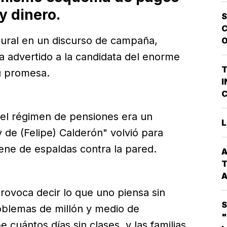
y dinero.
L
S
O
C
E
tural en un discurso de campaña,
O
V
P
a advertido a la candidata del enorme
G
T
u promesa.
P
I
D
C
A
P
L
 el régimen de pensiones era un
Q
L
P
y de (Felipe) Calderón" volvió para
G
iene de espaldas contra la pared.
A
C
T
A
rovoca decir lo que uno piensa sin
C
S
roblemas de millón y medio de
*
"
 cuántos días sin clases, y las familias