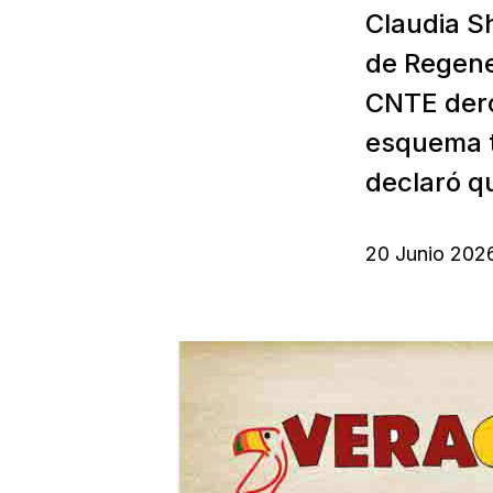
Claudia S
de Regene
CNTE derog
esquema t
declaró q
20 Junio 202