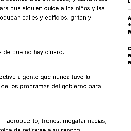
L
E
ra que alguien cuide a los niños y las
T
M
A
quean calles y edificios, gritan y
A
D
*
L
M
V
C
e de que no hay dinero.
M
N
ectivo a gente que nunca tuvo lo
L
D
 de los programas del gobierno para
N
¿
 – aeropuerto, trenes, megafarmacias,
mina de retirarse a su rancho.