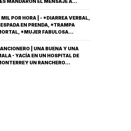
ES MANDARON EL MENSAJE A
STA PORQUE TENEMOS A UN
ODOS AQUELLOS PERSONAJES QUE
EXICANO EN EL TOP TEN DE…
SPIRAN A SER CANDIDATOS A
 MIL POR HORA | - *DIARREA VERBAL,
IPUTADOS LOCALES, EN ALGUNO DE
ESPADA EN PRENDA, *TRAMPA
OS 30 DISTRITOS QUE HAY EN
ORTAL, *MUJER FABULOSA...
ERACRUZ POR EL PARTIDO MORENA,
DESPUÉS QUE NO…
ANCIONERO | UNA BUENA Y UNA
ALA - YACÍA EN UN HOSPITAL DE
MONTERREY UN RANCHERO
ORTEÑO, VÍCTIMA DE LA PEOR DE
AS ETAPAS DE LA DIABETES *Y
ÍJOLE EL GALENO:”LE TENGO DOS
OTICIAS; UNA BUENA Y OTRA MALA
CUÁL QUIERE QUE LE DIGA PRIMERO?
NO, POS…