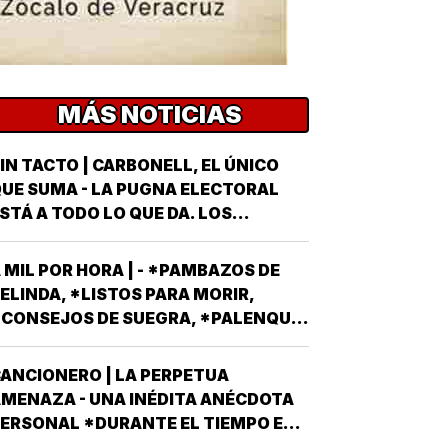
MÁS NOTICIAS
IN TACTO | CARBONELL, EL ÚNICO
UE SUMA - LA PUGNA ELECTORAL
STÁ A TODO LO QUE DA. LOS
ARTIDOS Y EL GOBIERNO METEN SUS
RMAS MÁS AFILADAS CON LA VISTA
 MIL POR HORA | - *PAMBAZOS DE
UESTA EN LA JORNADA DEL
ELINDA, *LISTOS PARA MORIR,
OMINGO 6 DE JUNIO DEL AÑO
CONSEJOS DE SUEGRA, *PALENQUE
NTRANTE *EL PROCESO ELECTORAL
E NAHLE...
ARA ELEGIR…
ANCIONERO | LA PERPETUA
MENAZA - UNA INÉDITA ANÉCDOTA
ERSONAL *DURANTE EL TIEMPO EN
UE EL CONJUNTO DE EDIFICIOS