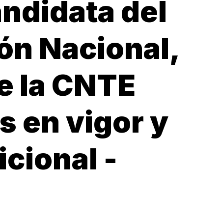
ndidata del
ón Nacional,
de la CNTE
s en vigor y
icional -