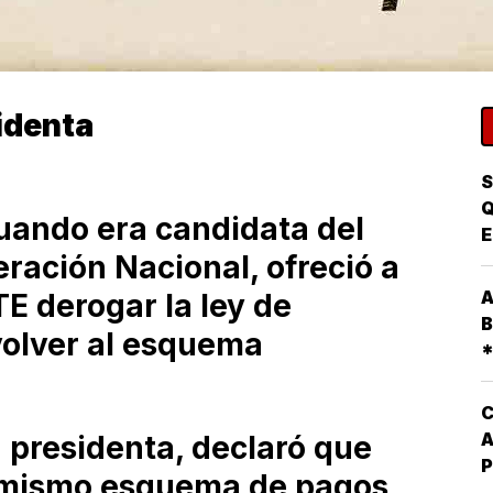
sidenta
S
Q
uando era candidata del
E
ación Nacional, ofreció a
P
A
A
E derogar la ley de
P
B
volver al esquema
D
*
E
D
P
C
A
 presidenta, declaró que
P
l mismo esquema de pagos
Q