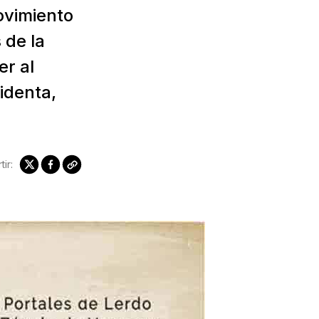
ovimiento
 de la
er al
identa,
ir: