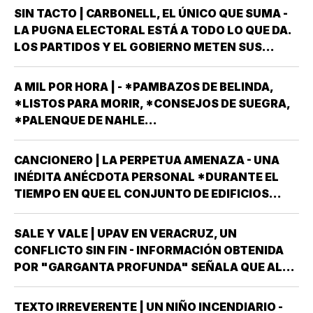
SIN TACTO | CARBONELL, EL ÚNICO QUE SUMA -
LA PUGNA ELECTORAL ESTÁ A TODO LO QUE DA.
LOS PARTIDOS Y EL GOBIERNO METEN SUS
ARMAS MÁS AFILADAS CON LA VISTA PUESTA EN
LA JORNADA DEL DOMINGO 6 DE JUNIO DEL AÑO
A MIL POR HORA | - *PAMBAZOS DE BELINDA,
ENTRANTE *EL PROCESO ELECTORAL PARA
*LISTOS PARA MORIR, *CONSEJOS DE SUEGRA,
ELEGIR…
*PALENQUE DE NAHLE...
CANCIONERO | LA PERPETUA AMENAZA - UNA
INÉDITA ANÉCDOTA PERSONAL *DURANTE EL
TIEMPO EN QUE EL CONJUNTO DE EDIFICIOS
LLAMADO LOS PINOS FUE RESIDENCIA OFICIAL
DEL PRESIDENTE DE MÉXICO, ESTUVE AHÍ
SALE Y VALE | UPAV EN VERACRUZ, UN
SOLAMENTE CUATRO VECES, TRES DE ELLAS EN
CONFLICTO SIN FIN - INFORMACIÓN OBTENIDA
CALIDAD DE…
POR "GARGANTA PROFUNDA" SEÑALA QUE AL
GOBIERNO DEL ESTADO *ESTÁ A PUNTO DE
"REVENTARLE" EL TEMA DE LA UNIVERSIDAD
TEXTO IRREVERENTE | UN NIÑO INCENDIARIO -