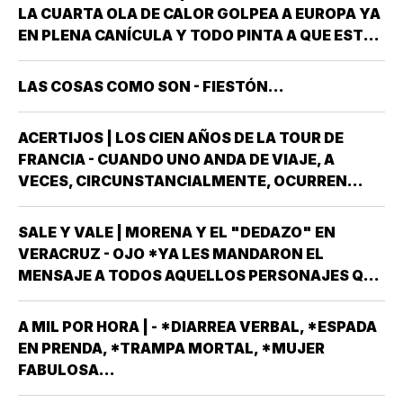
POPULAR AUTÓNOMA DE VERACRUZ (UPAV) EN
LA CUARTA OLA DE CALOR GOLPEA A EUROPA YA
LAS MANOS *Y NO ES…
EN PLENA CANÍCULA Y TODO PINTA A QUE ESTE
2026 SE UBICARÁ COMO EL PEOR DE LA HISTORIA
EN CUANTO A GOLPES CLIMÁTICOS *UNA OLA
LAS COSAS COMO SON - FIESTÓN...
CALUROSA EN PRIMAVERA ROMPIÓ TODOS
LOS…
ACERTIJOS | LOS CIEN AÑOS DE LA TOUR DE
FRANCIA - CUANDO UNO ANDA DE VIAJE, A
VECES, CIRCUNSTANCIALMENTE, OCURREN
COSAS QUE NO LLEVABAS PLANEADA *ME HAN
OCURRIDO ALGUNAS OCASIONES *AHORA
SALE Y VALE | MORENA Y EL "DEDAZO" EN
REMEMORO ESTA PORQUE TENEMOS A UN
VERACRUZ - OJO *YA LES MANDARON EL
MEXICANO EN EL TOP TEN DE…
MENSAJE A TODOS AQUELLOS PERSONAJES QUE
ASPIRAN A SER CANDIDATOS A DIPUTADOS
LOCALES, EN ALGUNO DE LOS 30 DISTRITOS QUE
A MIL POR HORA | - *DIARREA VERBAL, *ESPADA
HAY EN VERACRUZ POR EL PARTIDO MORENA,
EN PRENDA, *TRAMPA MORTAL, *MUJER
DESPUÉS QUE NO…
FABULOSA...