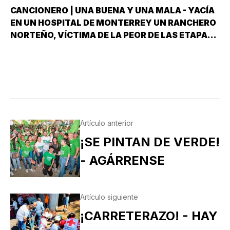
CANCIONERO | UNA BUENA Y UNA MALA - YACÍA
EN UN HOSPITAL DE MONTERREY UN RANCHERO
NORTEÑO, VÍCTIMA DE LA PEOR DE LAS ETAPAS
DE LA DIABETES *Y DÍJOLE EL GALENO:”LE
TENGO DOS NOTICIAS; UNA BUENA Y OTRA
MALA ¿CUÁL QUIERE QUE LE DIGA PRIMERO? NO,
POS…
Artículo anterior
¡SE PINTAN DE VERDE!
- AGÁRRENSE
Artículo siguiente
¡CARRETERAZO! - HAY