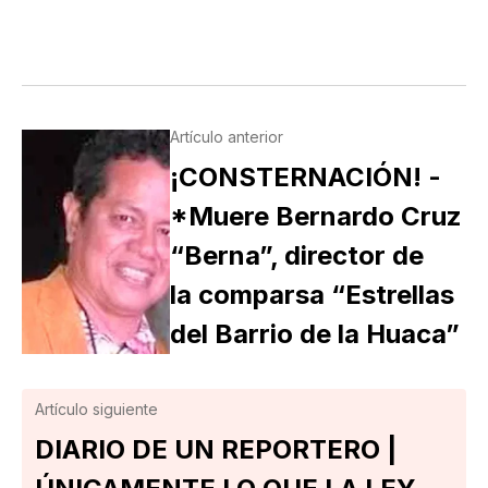
TENGO DOS NOTICIAS; UNA BUENA Y OTRA
MALA ¿CUÁL QUIERE QUE LE DIGA PRIMERO? NO,
POS…
Artículo anterior
¡CONSTERNACIÓN! -
*Muere Bernardo Cruz
“Berna”, director de
la comparsa “Estrellas
del Barrio de la Huaca”
Artículo siguiente
DIARIO DE UN REPORTERO |