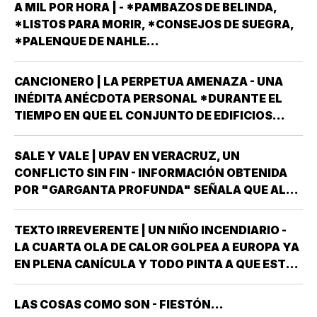
LA JORNADA DEL DOMINGO 6 DE JUNIO DEL AÑO
A MIL POR HORA | - *PAMBAZOS DE BELINDA,
ENTRANTE *EL PROCESO ELECTORAL PARA
*LISTOS PARA MORIR, *CONSEJOS DE SUEGRA,
ELEGIR…
*PALENQUE DE NAHLE...
CANCIONERO | LA PERPETUA AMENAZA - UNA
INÉDITA ANÉCDOTA PERSONAL *DURANTE EL
TIEMPO EN QUE EL CONJUNTO DE EDIFICIOS
LLAMADO LOS PINOS FUE RESIDENCIA OFICIAL
DEL PRESIDENTE DE MÉXICO, ESTUVE AHÍ
SALE Y VALE | UPAV EN VERACRUZ, UN
SOLAMENTE CUATRO VECES, TRES DE ELLAS EN
CONFLICTO SIN FIN - INFORMACIÓN OBTENIDA
CALIDAD DE…
POR "GARGANTA PROFUNDA" SEÑALA QUE AL
GOBIERNO DEL ESTADO *ESTÁ A PUNTO DE
"REVENTARLE" EL TEMA DE LA UNIVERSIDAD
TEXTO IRREVERENTE | UN NIÑO INCENDIARIO -
POPULAR AUTÓNOMA DE VERACRUZ (UPAV) EN
LA CUARTA OLA DE CALOR GOLPEA A EUROPA YA
LAS MANOS *Y NO ES…
EN PLENA CANÍCULA Y TODO PINTA A QUE ESTE
2026 SE UBICARÁ COMO EL PEOR DE LA HISTORIA
EN CUANTO A GOLPES CLIMÁTICOS *UNA OLA
LAS COSAS COMO SON - FIESTÓN...
CALUROSA EN PRIMAVERA ROMPIÓ TODOS