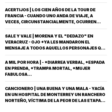
LOS…
ACERTIJOS | LOS CIEN AÑOS DE LA TOUR DE
FRANCIA - CUANDO UNO ANDA DE VIAJE, A
VECES, CIRCUNSTANCIALMENTE, OCURREN
COSAS QUE NO LLEVABAS PLANEADA *ME HAN
OCURRIDO ALGUNAS OCASIONES *AHORA
SALE Y VALE | MORENA Y EL "DEDAZO" EN
REMEMORO ESTA PORQUE TENEMOS A UN
VERACRUZ - OJO *YA LES MANDARON EL
MEXICANO EN EL TOP TEN DE…
MENSAJE A TODOS AQUELLOS PERSONAJES QUE
ASPIRAN A SER CANDIDATOS A DIPUTADOS
LOCALES, EN ALGUNO DE LOS 30 DISTRITOS QUE
A MIL POR HORA | - *DIARREA VERBAL, *ESPADA
HAY EN VERACRUZ POR EL PARTIDO MORENA,
EN PRENDA, *TRAMPA MORTAL, *MUJER
DESPUÉS QUE NO…
FABULOSA...
CANCIONERO | UNA BUENA Y UNA MALA - YACÍA
EN UN HOSPITAL DE MONTERREY UN RANCHERO
NORTEÑO, VÍCTIMA DE LA PEOR DE LAS ETAPAS
DE LA DIABETES *Y DÍJOLE EL GALENO:”LE