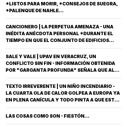
ENTRANTE *EL PROCESO ELECTORAL PARA
*LISTOS PARA MORIR, *CONSEJOS DE SUEGRA,
ELEGIR…
*PALENQUE DE NAHLE...
CANCIONERO | LA PERPETUA AMENAZA - UNA
INÉDITA ANÉCDOTA PERSONAL *DURANTE EL
TIEMPO EN QUE EL CONJUNTO DE EDIFICIOS
LLAMADO LOS PINOS FUE RESIDENCIA OFICIAL
DEL PRESIDENTE DE MÉXICO, ESTUVE AHÍ
SALE Y VALE | UPAV EN VERACRUZ, UN
SOLAMENTE CUATRO VECES, TRES DE ELLAS EN
CONFLICTO SIN FIN - INFORMACIÓN OBTENIDA
CALIDAD DE…
POR "GARGANTA PROFUNDA" SEÑALA QUE AL
GOBIERNO DEL ESTADO *ESTÁ A PUNTO DE
"REVENTARLE" EL TEMA DE LA UNIVERSIDAD
TEXTO IRREVERENTE | UN NIÑO INCENDIARIO -
POPULAR AUTÓNOMA DE VERACRUZ (UPAV) EN
LA CUARTA OLA DE CALOR GOLPEA A EUROPA YA
LAS MANOS *Y NO ES…
EN PLENA CANÍCULA Y TODO PINTA A QUE ESTE
2026 SE UBICARÁ COMO EL PEOR DE LA HISTORIA
EN CUANTO A GOLPES CLIMÁTICOS *UNA OLA
LAS COSAS COMO SON - FIESTÓN...
CALUROSA EN PRIMAVERA ROMPIÓ TODOS