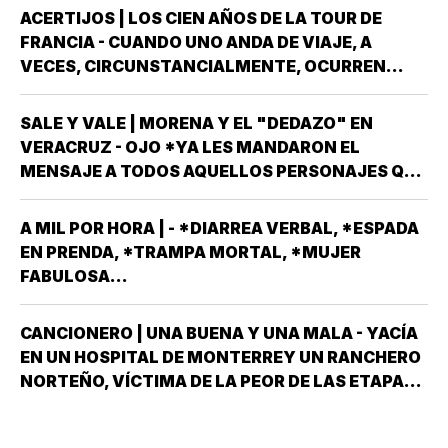
LOS…
ACERTIJOS | LOS CIEN AÑOS DE LA TOUR DE
FRANCIA - CUANDO UNO ANDA DE VIAJE, A
VECES, CIRCUNSTANCIALMENTE, OCURREN
COSAS QUE NO LLEVABAS PLANEADA *ME HAN
OCURRIDO ALGUNAS OCASIONES *AHORA
SALE Y VALE | MORENA Y EL "DEDAZO" EN
REMEMORO ESTA PORQUE TENEMOS A UN
VERACRUZ - OJO *YA LES MANDARON EL
MEXICANO EN EL TOP TEN DE…
MENSAJE A TODOS AQUELLOS PERSONAJES QUE
ASPIRAN A SER CANDIDATOS A DIPUTADOS
LOCALES, EN ALGUNO DE LOS 30 DISTRITOS QUE
A MIL POR HORA | - *DIARREA VERBAL, *ESPADA
HAY EN VERACRUZ POR EL PARTIDO MORENA,
EN PRENDA, *TRAMPA MORTAL, *MUJER
DESPUÉS QUE NO…
FABULOSA...
CANCIONERO | UNA BUENA Y UNA MALA - YACÍA
EN UN HOSPITAL DE MONTERREY UN RANCHERO
NORTEÑO, VÍCTIMA DE LA PEOR DE LAS ETAPAS
DE LA DIABETES *Y DÍJOLE EL GALENO:”LE
TENGO DOS NOTICIAS; UNA BUENA Y OTRA