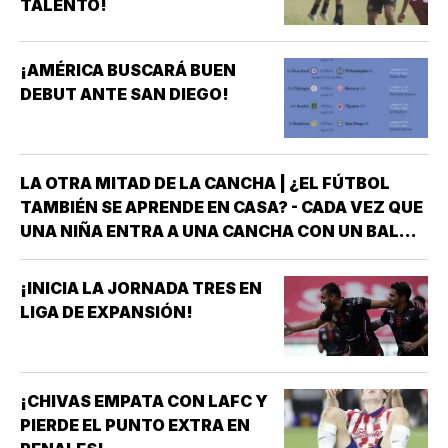
TALENTO!
¡AMÉRICA BUSCARÁ BUEN
DEBUT ANTE SAN DIEGO!
LA OTRA MITAD DE LA CANCHA | ¿EL FÚTBOL
TAMBIÉN SE APRENDE EN CASA? - CADA VEZ QUE
UNA NIÑA ENTRA A UNA CANCHA CON UN BALÓN
BAJO EL BRAZO, NO LLEGA SOLA *DETRÁS DE
ELLA SIEMPRE HAY ALGUIEN QUE LA LLEVÓ AL
¡INICIA LA JORNADA TRES EN
ENTRENAMIENTO, QUE HIZO EL ESFUERZO…
LIGA DE EXPANSIÓN!
¡CHIVAS EMPATA CON LAFC Y
PIERDE EL PUNTO EXTRA EN