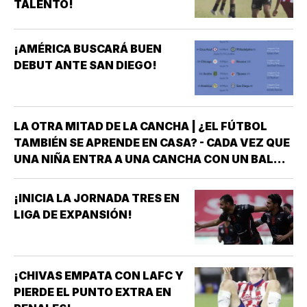
TALENTO!
¡AMÉRICA BUSCARÁ BUEN
DEBUT ANTE SAN DIEGO!
LA OTRA MITAD DE LA CANCHA | ¿EL FÚTBOL
TAMBIÉN SE APRENDE EN CASA? - CADA VEZ QUE
UNA NIÑA ENTRA A UNA CANCHA CON UN BALÓN
BAJO EL BRAZO, NO LLEGA SOLA *DETRÁS DE
ELLA SIEMPRE HAY ALGUIEN QUE LA LLEVÓ AL
¡INICIA LA JORNADA TRES EN
ENTRENAMIENTO, QUE HIZO EL ESFUERZO…
LIGA DE EXPANSIÓN!
¡CHIVAS EMPATA CON LAFC Y
PIERDE EL PUNTO EXTRA EN