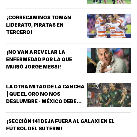
¡CORRECAMINOS TOMAN
LIDERATO, PIRATAS EN
TERCERO!
¡NO VAN A REVELAR LA
ENFERMEDAD POR LA QUE
MURIÓ JORGE MESSI!
LA OTRA MITAD DE LA CANCHA
| QUE EL ORO NO NOS
DESLUMBRE - MÉXICO DEBE
CELEBRAR, PERO NO
CONFORMARSE RUMBO A
¡SECCIÓN 141 DEJA FUERA AL GALAXI EN EL
BRASIL 2027 *MÉXICO GANÓ
FÚTBOL DEL SUTERM!
EL ORO EN LOS JUEGOS