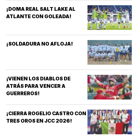
CENTROAMERICANOS Y DEL
CARIBE *HAY QUE CELEBRARLO
¡DOMA REAL SALT LAKE AL
*HAY QUE RECONOCER A LAS
ATLANTE CON GOLEADA!
FUTBOLISTAS, AL…
¡SOLDADURA NO AFLOJA!
¡VIENEN LOS DIABLOS DE
ATRÁS PARA VENCER A
GUERREROS!
¡CIERRA ROGELIO CASTRO CON
TRES OROS EN JCC 2026!