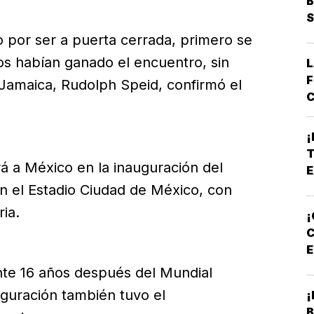
B
S
o por ser a puerta cerrada, primero se
nos habían ganado el encuentro, sin
L
F
 Jamaica, Rudolph Speid, confirmó el
C
E
B
¡
*
T
A
rá a México en la inauguración del
E
E
en el Estadio Ciudad de México, con
ria.
¡
C
E
P
nte 16 años después del Mundial
auguración también tuvo el
¡
B