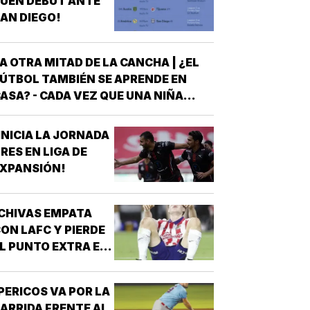
UEN DEBUT ANTE
AN DIEGO!
A OTRA MITAD DE LA CANCHA | ¿EL
ÚTBOL TAMBIÉN SE APRENDE EN
ASA? - CADA VEZ QUE UNA NIÑA
NTRA A UNA CANCHA CON UN BALÓN
AJO EL BRAZO, NO LLEGA SOLA
INICIA LA JORNADA
DETRÁS DE ELLA SIEMPRE HAY
RES EN LIGA DE
LGUIEN QUE LA LLEVÓ AL
XPANSIÓN!
NTRENAMIENTO, QUE HIZO EL
ESFUERZO…
CHIVAS EMPATA
ON LAFC Y PIERDE
L PUNTO EXTRA EN
ENALES!
PERICOS VA POR LA
ARRIDA FRENTE AL