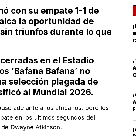
hó con su empate 1-1 de
ica la oportunidad de
¡
sin triunfos durante lo que
M
C
cerradas en el Estadio
¡
A
los ‘Bafana Bafana’ no
na selección plagada de
sificó al Mundial 2026.
A
uso adelante a los africanos, pero los
F
pate en los últimos segundos del
ol de Dwayne Atkinson.
¡