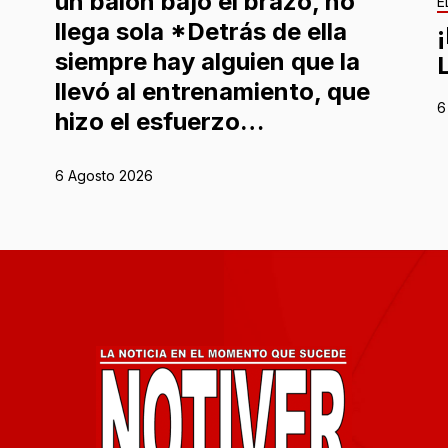
un balón bajo el brazo, no
E
llega sola *Detrás de ella
siempre hay alguien que la
llevó al entrenamiento, que
6
hizo el esfuerzo…
6 Agosto 2026