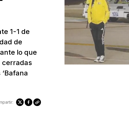
te 1-1 de
idad de
ante lo que
s cerradas
s ‘Bafana
partir: