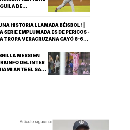
GUILA DE
VERACRUZ!
UNA HISTORIA LLAMADA BÉISBOL! |
A SERIE EMPLUMADA ES DE PERICOS -
A TROPA VERACRUZANA CAYÓ 8-6
NTE LOS PERICOS DE PUEBLA EN EL
EGUNDO JUEGO DE LA ÚLTIMA SERIE
BRILLA MESSI EN
E LA TEMPORADA REGULAR EN EL
RIUNFO DEL INTER
STADIO HERMANOS SERDÁN, CON LO
IAMI ANTE EL SAN
QUE LOS POBLANOS…
UIS!
Artículo siguiente