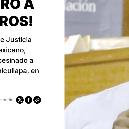
ERO A
EROS!
e Justicia
exicano,
asesinado a
icuilapa, en
partir: