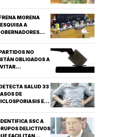
MICHOACÁN!
¡FRENA MORENA
ESQUISA A
GOBERNADORES
OR NARCO!
PARTIDOS NO
STÁN OBLIGADOS A
VITAR
NARCONEXOS!
DETECTA SALUD 33
ASOS DE
ICLOSPORIASIS EN
L PAÍS!
IDENTIFICA SSC A
RUPOS DELICTIVOS
UE FACILITAN