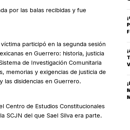
a por las balas recibidas y fue
¡
P
F
 víctima participó en la segunda sesión
¡
xicanas en Guerrero: historia, justicia
T
Sistema de Investigación Comunitaria
V
E
ias, memorias y exigencias de justicia de
 las disidencias en Guerrero.
¡
M
M
M
el Centro de Estudios Constitucionales
la SCJN del que Sael Silva era parte.