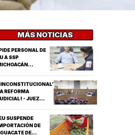
MÁS NOTICIAS
PIDE PERSONAL DE
U A SSP
MICHOACÁN
REFORZAR
EGURIDAD!
‘INCONSTITUCIONAL’
LA REFORMA
UDICIAL! - JUEZ
ONCEDIO PRIMER
AMPARO
EU SUSPENDE
MPORTACIÓN DE
GUACATE DE