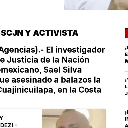
 SCJN Y ACTIVISTA
¡
gencias).- El investigador
E
e Justicia de la Nación
omexicano, Sael Silva
S
fue asesinado a balazos la
¡
uajinicuilapa, en la Costa
J
C
¡
Y
I
DEZ! -
A