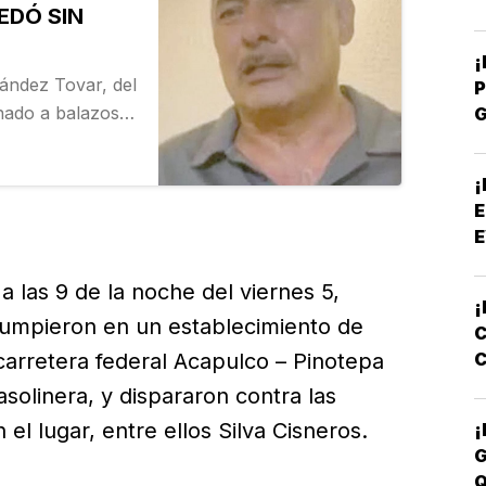
EDÓ SIN
nández Tovar, del
P
inado a balazos
P
Sur, al sur de
¡
E
E
 a las 9 de la noche del viernes 5,
¡
umpieron en un establecimiento de
C
C
carretera federal Acapulco – Pinotepa
E
solinera, y dispararon contra las
l lugar, entre ellos Silva Cisneros.
¡
G
Q