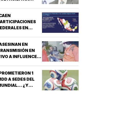
DESPOJOS!
CAEN
ARTICIPACIONES
EDERALES EN
ESTADOS!
ASESINAN EN
RANSMISIÓN EN
IVO A INFLUENCER
N CULIACÁN!
PROMETIERON 1
DD A SEDES DEL
UNDIAL... ¿Y
ÉXICO?!