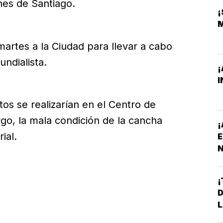
nes de Santiago.
martes a la Ciudad para llevar a cabo
ndialista.
¡
I
os se realizarían en el Centro de
go, la mala condición de la cancha
¡
ial.
E
N
P
¡
D
L