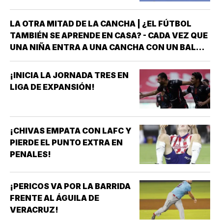
LA OTRA MITAD DE LA CANCHA | ¿EL FÚTBOL
TAMBIÉN SE APRENDE EN CASA? - CADA VEZ QUE
UNA NIÑA ENTRA A UNA CANCHA CON UN BALÓN
BAJO EL BRAZO, NO LLEGA SOLA *DETRÁS DE
ELLA SIEMPRE HAY ALGUIEN QUE LA LLEVÓ AL
¡INICIA LA JORNADA TRES EN
ENTRENAMIENTO, QUE HIZO EL ESFUERZO…
LIGA DE EXPANSIÓN!
¡CHIVAS EMPATA CON LAFC Y
PIERDE EL PUNTO EXTRA EN
PENALES!
¡PERICOS VA POR LA BARRIDA
FRENTE AL ÁGUILA DE
VERACRUZ!