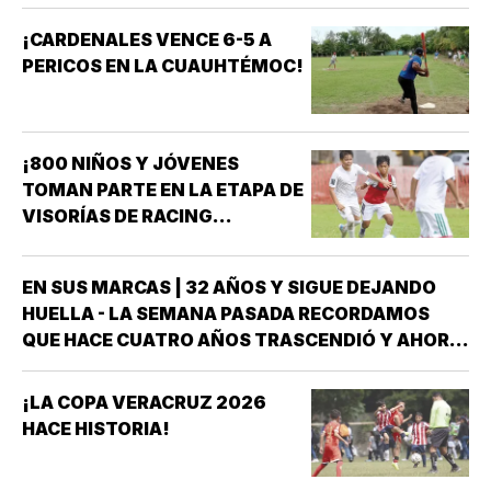
¡CARDENALES VENCE 6-5 A
PERICOS EN LA CUAUHTÉMOC!
¡800 NIÑOS Y JÓVENES
TOMAN PARTE EN LA ETAPA DE
VISORÍAS DE RACING
VERACRUZ!
EN SUS MARCAS | 32 AÑOS Y SIGUE DEJANDO
HUELLA - LA SEMANA PASADA RECORDAMOS
QUE HACE CUATRO AÑOS TRASCENDIÓ Y AHORA
FORMA PARTE DE LA HISTORIA DEL DEPORTE
VERACRUZANO Y DE MÉXICO LA NADADORA DEL
¡LA COPA VERACRUZ 2026
CLUB ACUARIO ANA ROSA GRAHAM BAZÁN *ANA
HACE HISTORIA!
ROSA GRAHAM…