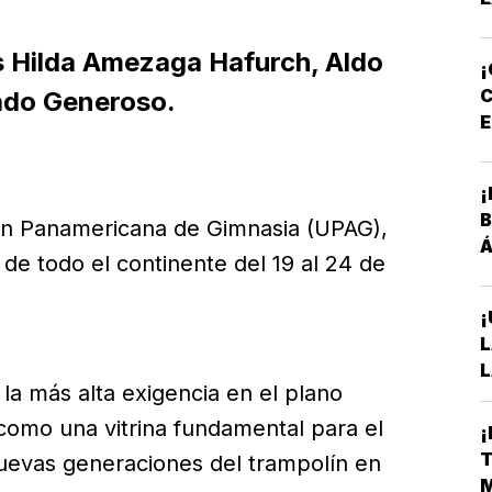
E
s Hilda Amezaga Hafurch, Aldo
¡
C
ado Generoso.
E
P
¡
B
ión Panamericana de Gimnasia (UPAG),
Á
de todo el continente del 19 al 24 de
¡
L
L
la más alta exigencia en el plano
A
S
 como una vitrina fundamental para el
¡
D
T
nuevas generaciones del trampolín en
E
M