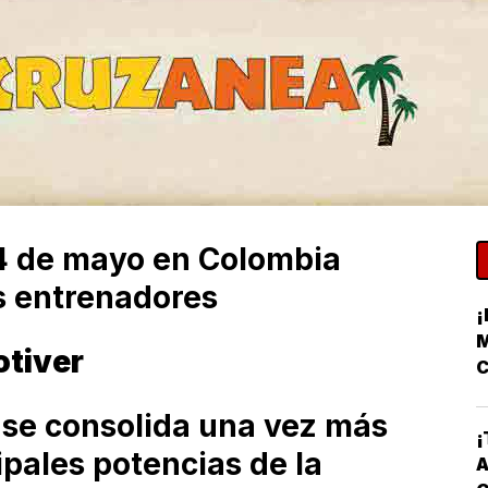
24 de mayo en Colombia
s entrenadores
¡
M
otiver
C
 se consolida una vez más
¡
ipales potencias de la
A