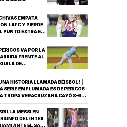
NTRENAMIENTO, QUE HIZO EL
ESFUERZO…
CHIVAS EMPATA
ON LAFC Y PIERDE
L PUNTO EXTRA EN
ENALES!
PERICOS VA POR LA
ARRIDA FRENTE AL
GUILA DE
VERACRUZ!
UNA HISTORIA LLAMADA BÉISBOL! |
A SERIE EMPLUMADA ES DE PERICOS -
A TROPA VERACRUZANA CAYÓ 8-6
NTE LOS PERICOS DE PUEBLA EN EL
EGUNDO JUEGO DE LA ÚLTIMA SERIE
BRILLA MESSI EN
E LA TEMPORADA REGULAR EN EL
RIUNFO DEL INTER
STADIO HERMANOS SERDÁN, CON LO
IAMI ANTE EL SAN