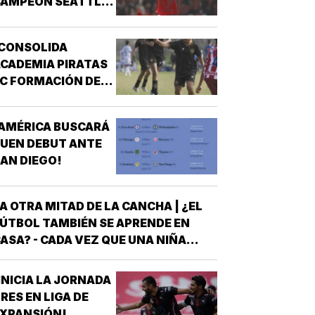
CAMPEÓN SEATTLE
SOUNDERS!
¡CONSOLIDA
CADEMIA PIRATAS
C FORMACIÓN DE
TALENTO!
AMÉRICA BUSCARÁ
UEN DEBUT ANTE
AN DIEGO!
A OTRA MITAD DE LA CANCHA | ¿EL
ÚTBOL TAMBIÉN SE APRENDE EN
ASA? - CADA VEZ QUE UNA NIÑA
NTRA A UNA CANCHA CON UN BALÓN
AJO EL BRAZO, NO LLEGA SOLA
INICIA LA JORNADA
DETRÁS DE ELLA SIEMPRE HAY
RES EN LIGA DE
LGUIEN QUE LA LLEVÓ AL
XPANSIÓN!