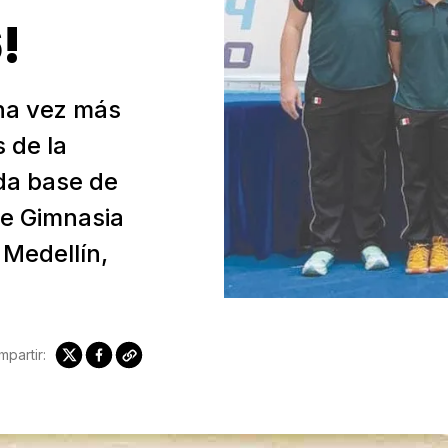
!
una vez más
 de la
ida base de
de Gimnasia
Medellín,
partir: