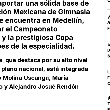
aportar una sólida base de
ección Mexicana de Gimnasia
e encuentra en Medellín,
A
ar el Campeonato
F
y la prestigiosa Copa
¡
s de la especialidad.
B
S
, que destaca por su alto nivel
l plano nacional, está integrada
L
o Molina Uscanga, María
F
C
ro y Alejandro Josué Rendón
E
B
¡
*
T
A
E