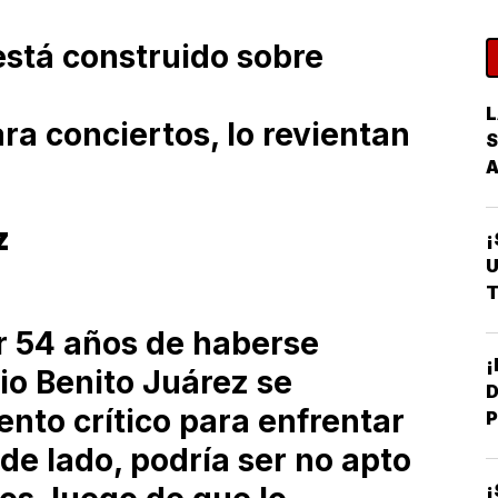
está construido sobre
L
ra conciertos, lo revientan
S
z
¡
U
T
r 54 años de haberse
io Benito Juárez se
D
to crítico para enfrentar
P
de lado, podría ser no apto
¡