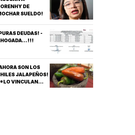
E VERACRUZ
DORENHY DE
DENUNCIAN
MOCHAR SUELDO!
APAGONES
CONSTANTES QUE
AFECTAN
PURAS DEUDAS! -
LEVADORES,
HOGADA...!!!
TRATAMIENTOS
ÉDICOS Y
APARATOS
LÉCTRICOS
AHORA SON LOS
HILES JALAPEÑOS!
 *LO VINCULAN
ON BROTE DE
ALMONELA EN EU