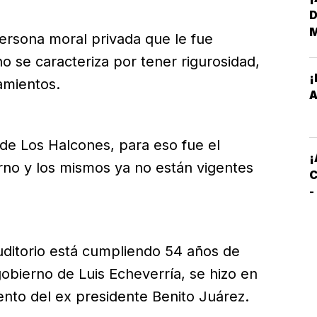
D
ersona moral privada que le fue
 se caracteriza por tener rigurosidad,
¡
amientos.
E
A
M
 de Los Halcones, para eso fue el
E
¡
no y los mismos ya no están vigentes
C
-
C
S
auditorio está cumpliendo 54 años de
obierno de Luis Echeverría, se hizo en
iento del ex presidente Benito Juárez.