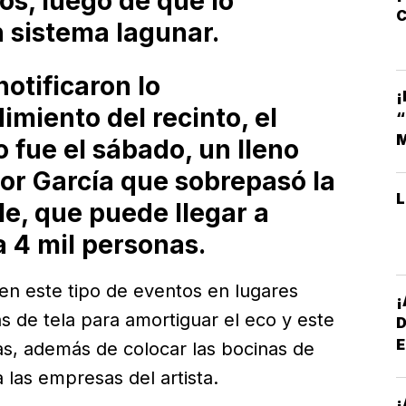
os, luego de que lo
C
 sistema lagunar.
otificaron lo
¡
imiento del recinto, el
M
 fue el sábado, un lleno
tor García que sobrepasó la
e, que puede llegar a
a 4 mil personas.
en este tipo de eventos en lugares
s de tela para amortiguar el eco y este
E
ras, además de colocar las bocinas de
*
 las empresas del artista.
¡