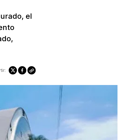
urado, el
ento
ado,
ir: