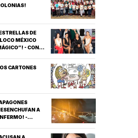
OLONIAS!
ESTRELLAS DE
“LOCO MÉXICO
ÁGICO”! - CON
NOTIVER
LOS CARTONES
¡APAGONES
DESENCHUFAN A
NFERMO! -
VECINOS DE
FRACCIONAMIENTOS
ACUSAN A