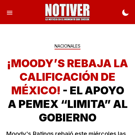
NACIONALES
¡MOODY’S REBAJA LA
CALIFICACIÓN DE
MÉXICO!
- EL APOYO
A PEMEX “LIMITA” AL
GOBIERNO
Moody's Ratings rebajó este miércoles las