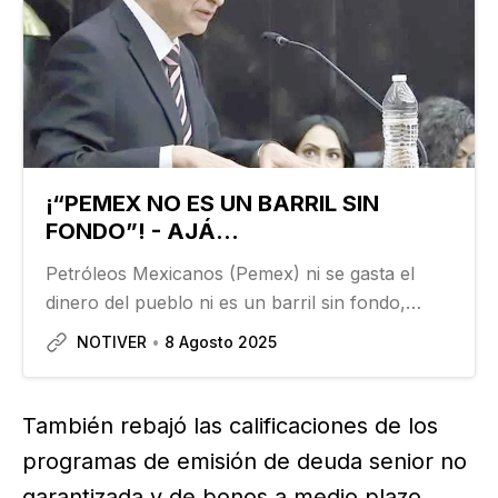
¡“PEMEX NO ES UN BARRIL SIN
FONDO”! - AJÁ...
Petróleos Mexicanos (Pemex) ni se gasta el
dinero del pueblo ni es un barril sin fondo,
aseguró su director, Víctor Rodríguez Padilla.
NOTIVER
8 Agosto 2025
Un día después de que el Gobierno anunciara
un rescate para Pemex, con inyección de
recursos frescos…
También rebajó las calificaciones de los
programas de emisión de deuda senior no
garantizada y de bonos a medio plazo