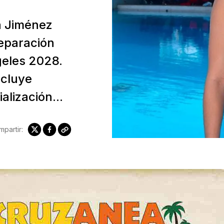
a Jiménez
reparación
geles 2028.
ncluye
alización...
partir: