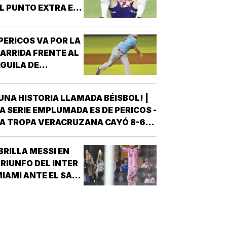
L PUNTO EXTRA EN
ENALES!
PERICOS VA POR LA
ARRIDA FRENTE AL
GUILA DE
VERACRUZ!
UNA HISTORIA LLAMADA BÉISBOL! |
A SERIE EMPLUMADA ES DE PERICOS -
A TROPA VERACRUZANA CAYÓ 8-6
NTE LOS PERICOS DE PUEBLA EN EL
EGUNDO JUEGO DE LA ÚLTIMA SERIE
BRILLA MESSI EN
E LA TEMPORADA REGULAR EN EL
RIUNFO DEL INTER
STADIO HERMANOS SERDÁN, CON LO
IAMI ANTE EL SAN
QUE LOS POBLANOS…
UIS!