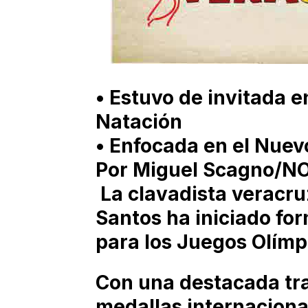
• Estuvo de invitada e
Natación
• Enfocada en el Nuev
Por Miguel Scagno/N
La clavadista verac
Santos ha iniciado fo
para los Juegos Olímp
Con una destacada tra
medallas internaciona