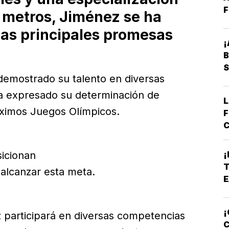
F
0 metros, Jiménez se ha
las principales promesas
¡
.
B
S
 demostrado su talento en diversas
ha expresado su determinación de
L
óximos Juegos Olímpicos.
F
C
E
B
¡
sicionan
*
T
alcanzar esta meta.
A
E
E
¡
 participará en diversas competencias
C