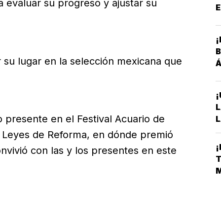
a evaluar su progreso y ajustar su
E
P
¡
B
r su lugar en la selección mexicana que
Á
¡
L
 presente en el Festival Acuario de
L
A
n Leyes de Reforma, en dónde premió
S
¡
vivió con las y los presentes en este
D
T
E
M
L