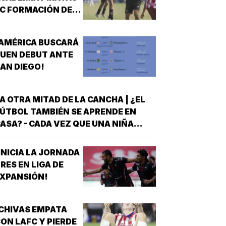
C FORMACIÓN DE
TALENTO!
AMÉRICA BUSCARÁ
UEN DEBUT ANTE
AN DIEGO!
A OTRA MITAD DE LA CANCHA | ¿EL
ÚTBOL TAMBIÉN SE APRENDE EN
ASA? - CADA VEZ QUE UNA NIÑA
NTRA A UNA CANCHA CON UN BALÓN
AJO EL BRAZO, NO LLEGA SOLA
INICIA LA JORNADA
DETRÁS DE ELLA SIEMPRE HAY
RES EN LIGA DE
LGUIEN QUE LA LLEVÓ AL
XPANSIÓN!
NTRENAMIENTO, QUE HIZO EL
ESFUERZO…
CHIVAS EMPATA
ON LAFC Y PIERDE