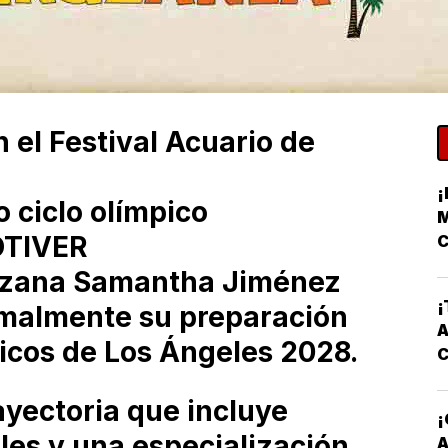
n el Festival Acuario de
¡
o ciclo olímpico
M
OTIVER
C
ruzana Samantha Jiménez
¡
rmalmente su preparación
A
icos de Los Ángeles 2028.
yectoria que incluye
les y una especialización
A