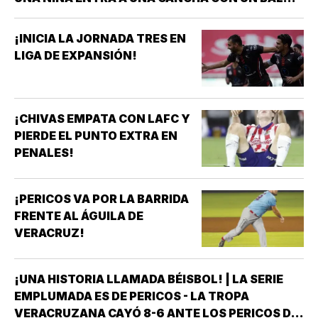
BAJO EL BRAZO, NO LLEGA SOLA *DETRÁS DE
ELLA SIEMPRE HAY ALGUIEN QUE LA LLEVÓ AL
¡INICIA LA JORNADA TRES EN
ENTRENAMIENTO, QUE HIZO EL ESFUERZO…
LIGA DE EXPANSIÓN!
¡CHIVAS EMPATA CON LAFC Y
PIERDE EL PUNTO EXTRA EN
PENALES!
¡PERICOS VA POR LA BARRIDA
FRENTE AL ÁGUILA DE
VERACRUZ!
¡UNA HISTORIA LLAMADA BÉISBOL! | LA SERIE
EMPLUMADA ES DE PERICOS - LA TROPA
VERACRUZANA CAYÓ 8-6 ANTE LOS PERICOS DE