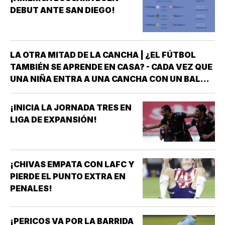
DEBUT ANTE SAN DIEGO!
LA OTRA MITAD DE LA CANCHA | ¿EL FÚTBOL
TAMBIÉN SE APRENDE EN CASA? - CADA VEZ QUE
UNA NIÑA ENTRA A UNA CANCHA CON UN BALÓN
BAJO EL BRAZO, NO LLEGA SOLA *DETRÁS DE
ELLA SIEMPRE HAY ALGUIEN QUE LA LLEVÓ AL
¡INICIA LA JORNADA TRES EN
ENTRENAMIENTO, QUE HIZO EL ESFUERZO…
LIGA DE EXPANSIÓN!
¡CHIVAS EMPATA CON LAFC Y
PIERDE EL PUNTO EXTRA EN
PENALES!
¡PERICOS VA POR LA BARRIDA