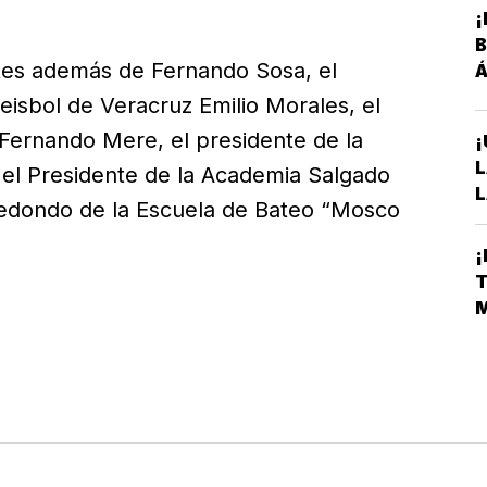
¡
B
ntes además de Fernando Sosa, el
Á
eisbol de Veracruz Emilio Morales, el
Fernando Mere, el presidente de la
¡
L
, el Presidente de la Academia Salgado
L
edondo de la Escuela de Bateo “Mosco
A
S
¡
D
T
E
M
L