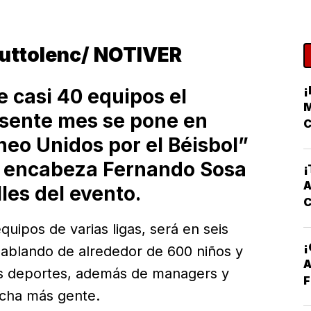
outtolenc/ NOTIVER
¡
e casi 40 equipos el
M
esente mes se pone en
C
neo Unidos por el Béisbol”
ue encabeza Fernando Sosa
¡
A
lles del evento.
uipos de varias ligas, será en seis
hablando de alrededor de 600 niños y
A
los deportes, además de managers y
F
ucha más gente.