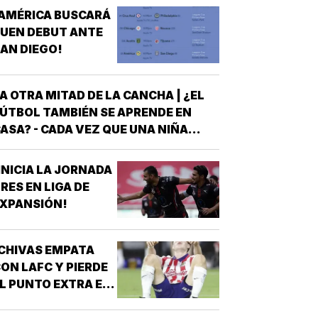
AMÉRICA BUSCARÁ
UEN DEBUT ANTE
AN DIEGO!
A OTRA MITAD DE LA CANCHA | ¿EL
ÚTBOL TAMBIÉN SE APRENDE EN
ASA? - CADA VEZ QUE UNA NIÑA
NTRA A UNA CANCHA CON UN BALÓN
AJO EL BRAZO, NO LLEGA SOLA
INICIA LA JORNADA
DETRÁS DE ELLA SIEMPRE HAY
RES EN LIGA DE
LGUIEN QUE LA LLEVÓ AL
XPANSIÓN!
NTRENAMIENTO, QUE HIZO EL
ESFUERZO…
CHIVAS EMPATA
ON LAFC Y PIERDE
L PUNTO EXTRA EN
ENALES!