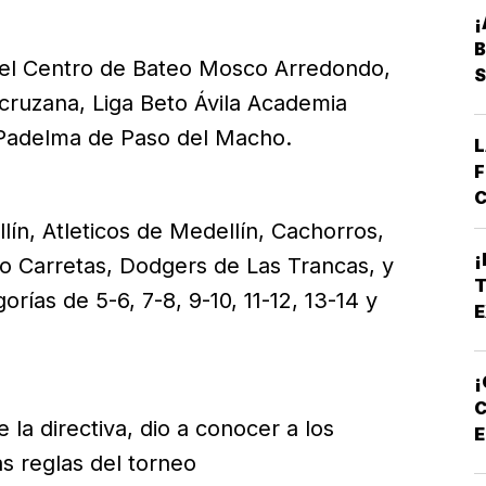
¡
B
 del Centro de Bateo Mosco Arredondo,
S
acruzana, Liga Beto Ávila Academia
 Padelma de Paso del Macho.
L
F
C
E
ín, Atleticos de Medellín, Cachorros,
B
¡
 Carretas, Dodgers de Las Trancas, y
*
T
orías de 5-6, 7-8, 9-10, 11-12, 13-14 y
A
E
E
¡
C
 la directiva, dio a conocer a los
E
P
s reglas del torneo