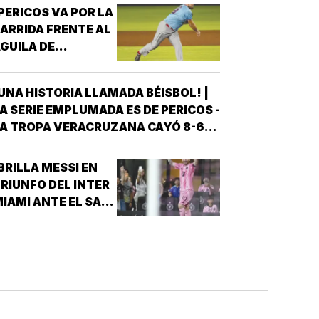
PERICOS VA POR LA
ARRIDA FRENTE AL
GUILA DE
VERACRUZ!
UNA HISTORIA LLAMADA BÉISBOL! |
A SERIE EMPLUMADA ES DE PERICOS -
A TROPA VERACRUZANA CAYÓ 8-6
NTE LOS PERICOS DE PUEBLA EN EL
EGUNDO JUEGO DE LA ÚLTIMA SERIE
BRILLA MESSI EN
E LA TEMPORADA REGULAR EN EL
RIUNFO DEL INTER
STADIO HERMANOS SERDÁN, CON LO
IAMI ANTE EL SAN
QUE LOS POBLANOS…
UIS!