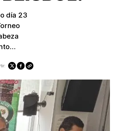
mo día 23
Torneo
cabeza
to...
ir: