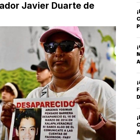
ador Javier Duarte de
I
A
¡
N
M
S
F
D
¡