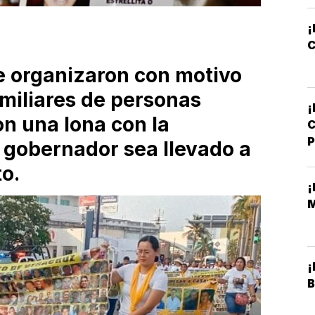
P
C
e organizaron con motivo
amiliares de personas
¡
n una lona con la
C
x gobernador sea llevado a
to.
¡