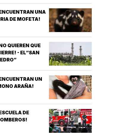
REDIO EN
¡ENCUENTRAN UNA
ALVARADO!
RIA DE MOFETA!
NO QUIEREN QUE
IERRE! - EL“SAN
PEDRO”
¡ENCUENTRAN UN
MONO ARAÑA!
ESCUELA DE
BOMBEROS!