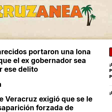
recidos portaron una lona
 que el ex gobernador sea
¡
r ese delito
P
a
J
¡
de Veracruz exigió que se le
saparición forzada de