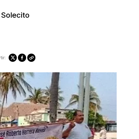
 Solecito
ir: