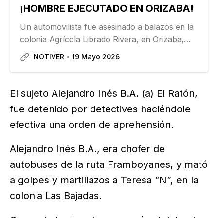
¡HOMBRE EJECUTADO EN ORIZABA!
Un automovilista fue asesinado a balazos en la
colonia Agrícola Librado Rivera, en Orizaba,
una mujer que acompañaba a la víctima resultó
NOTIVER
19 Mayo 2026
herida. Antes de las 14:00 horas del lunes,
transeúntes observaron como dos tipos se
acercaron a un automóvil…
El sujeto Alejandro Inés B.A. (a) El Ratón,
fue detenido por detectives haciéndole
efectiva una orden de aprehensión.
Alejandro Inés B.A., era chofer de
autobuses de la ruta Framboyanes, y mató
a golpes y martillazos a Teresa “N”, en la
colonia Las Bajadas.