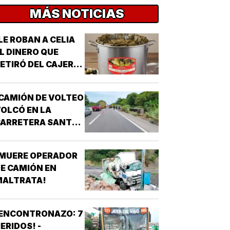
MÁS NOTICIAS
LE ROBAN A CELIA
L DINERO QUE
ETIRÓ DEL CAJERO
 LOS TAMALES DE
MASA!
CAMIÓN DE VOLTEO
OLCÓ EN LA
CARRETERA SANTA
E-PASO DEL TORO!
¡MUERE OPERADOR
E CAMIÓN EN
MALTRATA!
¡ENCONTRONAZO: 7
ERIDOS! -