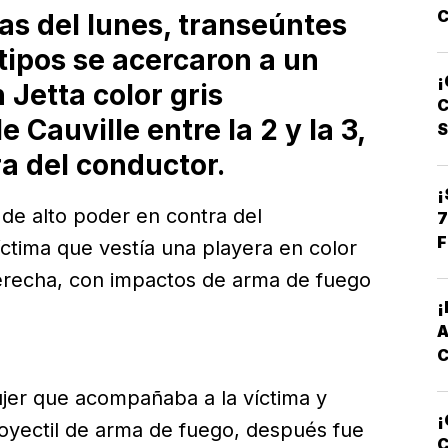
as del lunes, transeúntes
ipos se acercaron a un
C
¡
Jetta color gris
L
C
 Cauville entre la 2 y la 3,
a del conductor.
¡
 de alto poder en contra del
7
F
víctima que vestía una playera en color
derecha, con impactos de arma de fuego
jer que acompañaba a la víctima y
¡
royectil de arma de fuego, después fue
C