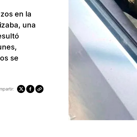
zos en la
rizaba, una
esultó
unes,
os se
partir: