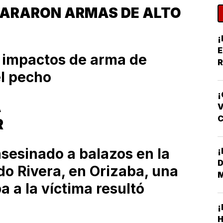
SPARARON ARMAS DE ALTO
¡
E
a impactos de arma de
R
el pecho
Y
¡
A
V
R
F
asesinado a balazos en la
D
do Rivera, en Orizaba, una
a la víctima resultó
H