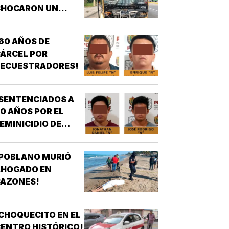
CHOCARON UN
AUTOBÚS ULUA
ONTRA OTRO DE
60 AÑOS DE
OS AZULES EN LA
ÁRCEL POR
TAMPIQUERA
SECUESTRADORES!
SENTENCIADOS A
0 AÑOS POR EL
EMINICIDIO DE
YASARED!
¡POBLANO MURIÓ
AHOGADO EN
CAZONES!
CHOQUECITO EN EL
ENTRO HISTÓRICO!