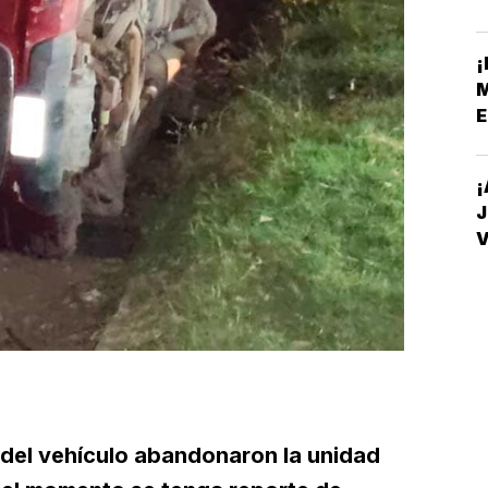
C
¡
M
E
¡
J
V
D
del vehículo abandonaron la unidad