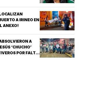
OATZINTLA !
LOCALIZAN
UERTO A IRINEO EN
L ANEXO!
ABSOLVIERON A
ESÚS ‘CHUCHO’
IVEROS POR FALTA
E PRUEBAS!