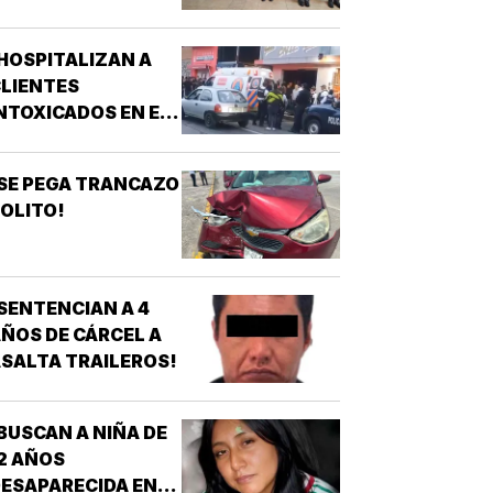
SPIRANTES A
ÉCNICO EN
HOSPITALIZAN A
URGENCIAS
LIENTES
ÉDICAS!
NTOXICADOS EN EL
AR “LA CALLE” DE
RIZABA!
SE PEGA TRANCAZO
OLITO!
SENTENCIAN A 4
ÑOS DE CÁRCEL A
SALTA TRAILEROS!
BUSCAN A NIÑA DE
2 AÑOS
ESAPARECIDA EN