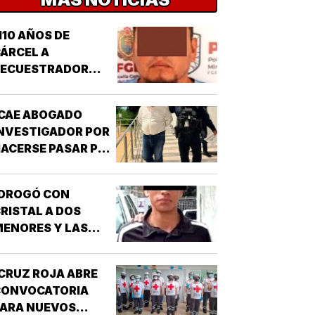
110 AÑOS DE
ÁRCEL A
SECUESTRADOR
CORDOBÉS!
CAE ABOGADO
NVESTIGADOR POR
ACERSE PASAR POR
UNCIONARIO DE LA
GE!
¡DROGÓ CON
RISTAL A DOS
ENORES Y LAS
IOLÓ!
CRUZ ROJA ABRE
CONVOCATORIA
PARA NUEVOS