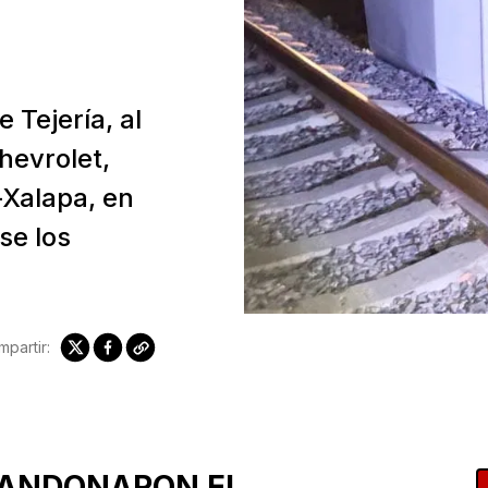
e Tejería, al
hevrolet,
–Xalapa, en
se los
partir:
BANDONARON EL