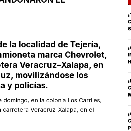
¡
C
de la localidad de Tejería,
¡
camioneta marca Chevrolet,
I
H
retera Veracruz–Xalapa, en
F
ruz, movilizándose los
F
 y policías.
C
M
 domingo, en la colonia Los Carriles,
V
la carretera Veracruz–Xalapa, en el
¡