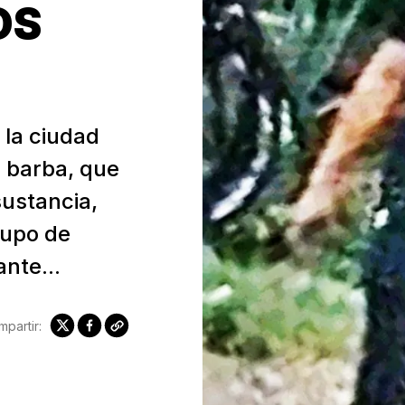
OS
 la ciudad
n barba, que
sustancia,
rupo de
nte...
partir: