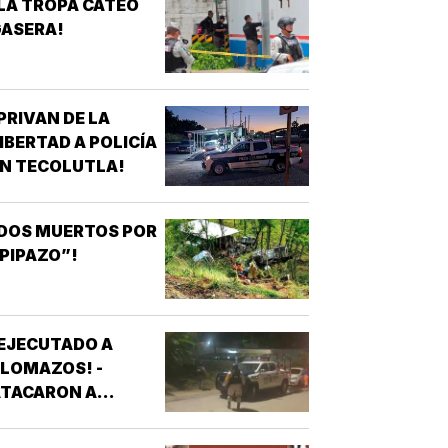
LA TROPA CATEÓ
GASERA!
PRIVAN DE LA
IBERTAD A POLICÍA
N TECOLUTLA!
DOS MUERTOS POR
PIPAZO”!
EJECUTADO A
LOMAZOS! -
ATACARON A
ALAZOS A UN
HOMBRE EN UNA