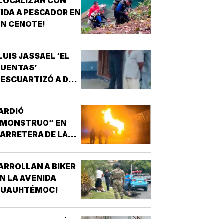
LOCALIZAN CON
IDA A PESCADOR EN
N CENOTE!
LUIS JASSAEL ‘EL
CUENTAS’
ESCUARTIZÓ A DOS
CHAVOS!
ARDIÓ
“MONSTRUO” EN
ARRETERA DE LAS
CHOAPAS!
ARROLLAN A BIKER
N LA AVENIDA
CUAUHTÉMOC!