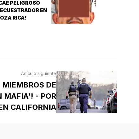
CAE PELIGROSO
OLONIA DE
SECUESTRADOR EN
COATZACOALCOS
OZA RICA!
Artículo siguiente
7 MIEMBROS DE
 MAFIA'! - POR
EN CALIFORNIA