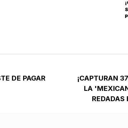
¡
C
P
STE DE PAGAR
¡CAPTURAN 3
LA 'MEXICAN
REDADAS 