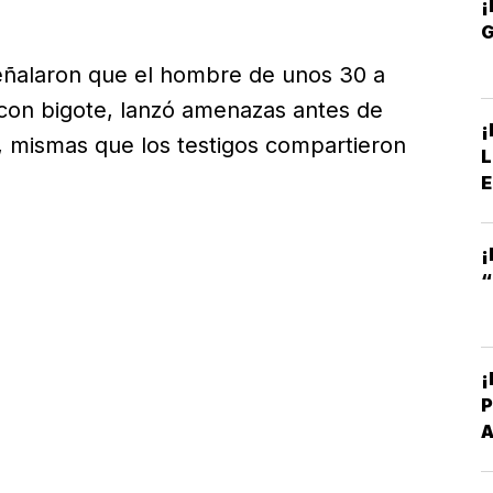
¡
 señalaron que el hombre de unos 30 a
con bigote, lanzó amenazas antes de
¡
s, mismas que los testigos compartieron
L
E
¡
“
¡
P
B