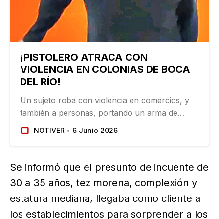
¡PISTOLERO ATRACA CON
VIOLENCIA EN COLONIAS DE BOCA
DEL RÍO!
Un sujeto roba con violencia en comercios, y
también a personas, portando un arma de
fuego sobre calles de la colonia Donato Casas
NOTIVER
6 Junio 2026
del municipio de Boca del Río, donde los
vecinos dieron aviso a la policía, y pusieron en
alerta a la ciudadanía…
Se informó que el presunto delincuente de
30 a 35 años, tez morena, complexión y
estatura mediana, llegaba como cliente a
los establecimientos para sorprender a los