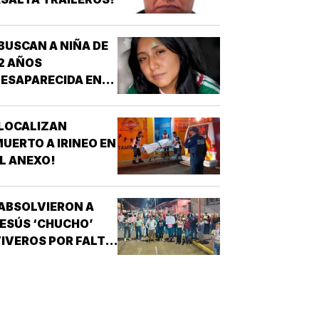
BUSCAN A NIÑA DE
2 AÑOS
ESAPARECIDA EN
OATZINTLA !
LOCALIZAN
UERTO A IRINEO EN
L ANEXO!
ABSOLVIERON A
ESÚS ‘CHUCHO’
IVEROS POR FALTA
E PRUEBAS!