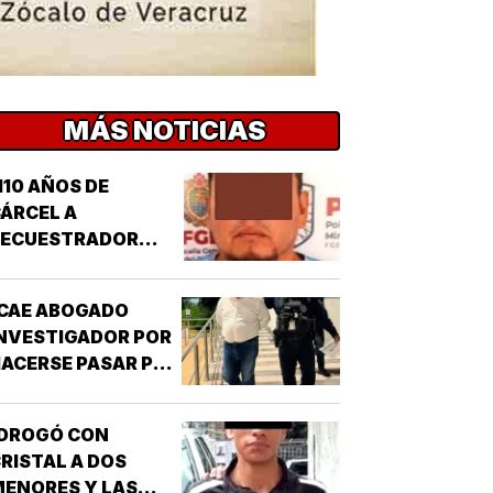
MÁS NOTICIAS
110 AÑOS DE
ÁRCEL A
SECUESTRADOR
CORDOBÉS!
CAE ABOGADO
NVESTIGADOR POR
ACERSE PASAR POR
UNCIONARIO DE LA
GE!
¡DROGÓ CON
RISTAL A DOS
ENORES Y LAS