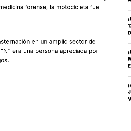
medicina forense, la motocicleta fue
¡
1
D
C
nsternación en un amplio sector de
 “N” era una persona apreciada por
¡
M
gos.
E
¡
J
V
D