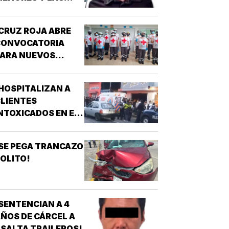
IOLÓ!
CRUZ ROJA ABRE
CONVOCATORIA
PARA NUEVOS
SPIRANTES A
ÉCNICO EN
HOSPITALIZAN A
URGENCIAS
LIENTES
ÉDICAS!
NTOXICADOS EN EL
AR “LA CALLE” DE
RIZABA!
SE PEGA TRANCAZO
OLITO!
SENTENCIAN A 4
ÑOS DE CÁRCEL A
SALTA TRAILEROS!