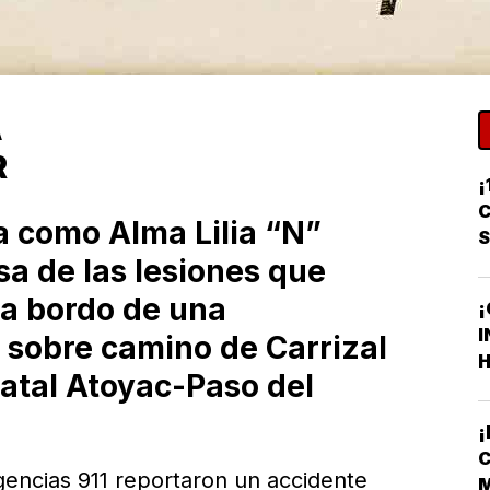
A
R
¡
C
a como Alma Lilia “N”
sa de las lesiones que
 a bordo de una
¡
I
r sobre camino de Carrizal
H
tatal Atoyac-Paso del
F
F
C
encias 911 reportaron un accidente
M