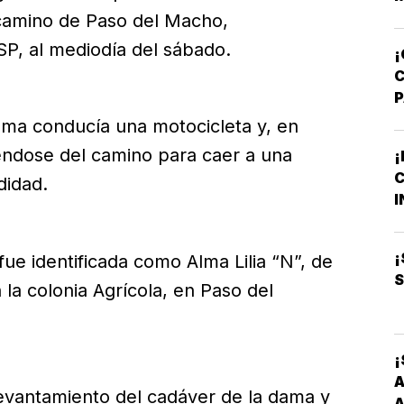
V
camino de Paso del Macho,
SSP, al mediodía del sábado.
¡
A
ama conducía una motocicleta y, en
T
iéndose del camino para caer a una
¡
C
didad.
M
I
B
O
¡
fue identificada como Alma Lilia “N”, de
S
 la colonia Agrícola, en Paso del
¡
A
l levantamiento del cadáver de la dama y
A