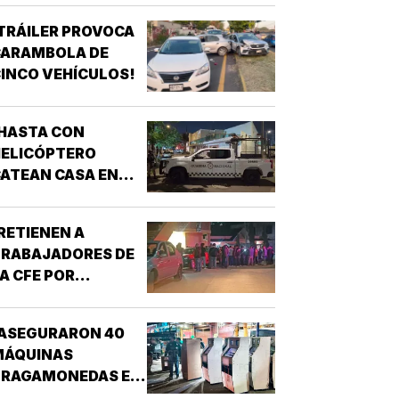
AMATLÁN!
TRÁILER PROVOCA
CARAMBOLA DE
INCO VEHÍCULOS!
HASTA CON
HELICÓPTERO
ATEAN CASA EN
AGUNA REAL!
RETIENEN A
TRABAJADORES DE
A CFE POR
CONFUNDIRLOS CON
ELINCUENTES!
¡ASEGURARON 40
MÁQUINAS
TRAGAMONEDAS EN
EL MERCADO