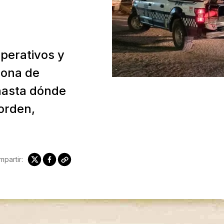
perativos y
zona de
hasta dónde
 orden,
partir: