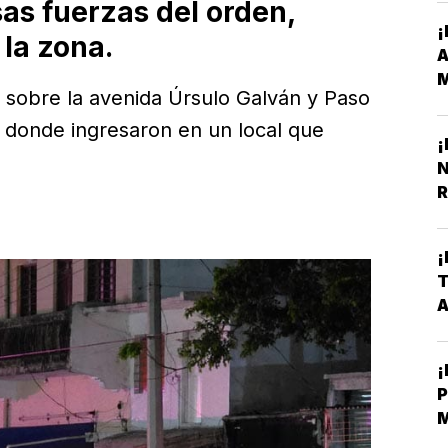
sas fuerzas del orden,
¡
la zona.
M
, sobre la avenida Úrsulo Galván y Paso
Y
, donde ingresaron en un local que
¡
N
R
¡
T
¡
P
E