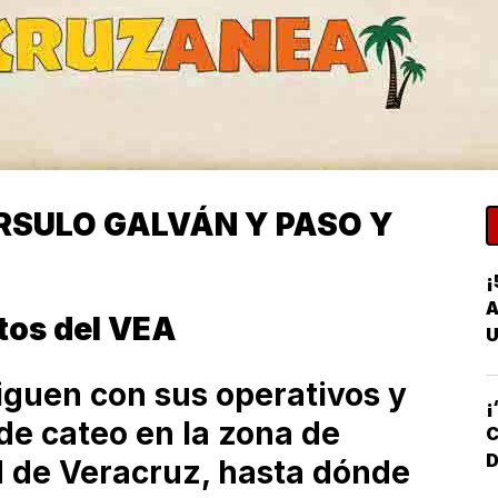
RSULO GALVÁN Y PASO Y
¡
A
otos del VEA
U
iguen con sus operativos y
¡
de cateo en la zona de
C
D
d de Veracruz, hasta dónde
D