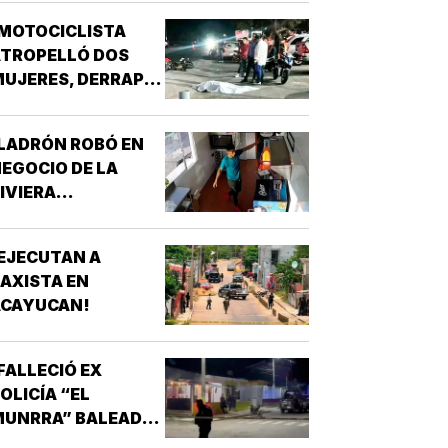
MOTOCICLISTA
ATROPELLÓ DOS
UJERES, DERRAPÓ
 SE MATÓ!
LADRÓN ROBÓ EN
EGOCIO DE LA
IVIERA
VERACRUZANA!
EJECUTAN A
AXISTA EN
ACAYUCAN!
FALLECIÓ EX
OLICÍA “EL
MUNRRA” BALEADO
N SU CANTINA DE