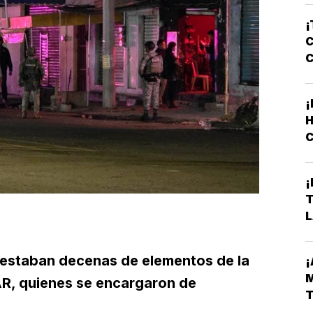
¡
C
¡
C
L
¡
L
D
 estaban decenas de elementos de la
AR, quienes se encargaron de