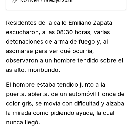
NOTIVER
19 Mayo 2026
herida. Antes de las 14:00 horas del lunes,
transeúntes observaron como dos tipos se
acercaron a un automóvil…
Residentes de la calle Emiliano Zapata
escucharon, a las 08:30 horas, varias
detonaciones de arma de fuego y, al
asomarse para ver qué ocurría,
observaron a un hombre tendido sobre el
asfalto, moribundo.
El hombre estaba tendido junto a la
puerta, abierta, de un automóvil Honda de
color gris, se movía con dificultad y alzaba
la mirada como pidiendo ayuda, la cual
nunca llegó.