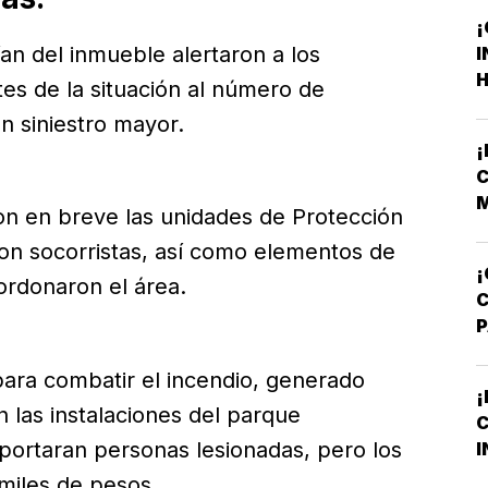
¡
an del inmueble alertaron a los
I
H
tes de la situación al número de
F
n siniestro mayor.
F
C
M
ron en breve las unidades de Protección
V
on socorristas, así como elementos de
¡
cordonaron el área.
A
ara combatir el incendio, generado
T
¡
n las instalaciones del parque
C
M
eportaran personas lesionadas, pero los
I
B
miles de pesos.