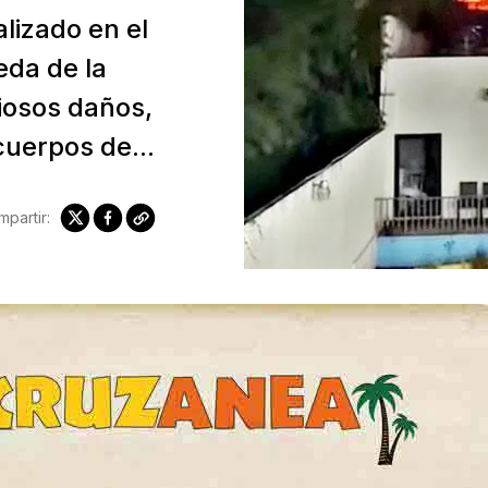
alizado en el
eda de la
iosos daños,
cuerpos de...
partir: