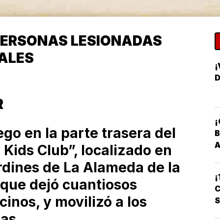
PERSONAS LESIONADAS
ALES
¡
D
R
¡
go en la parte trasera del
B
 Kids Club”, localizado en
rdines de La Alameda de la
¡
 que dejó cuantiosos
C
cinos, y movilizó a los
as.