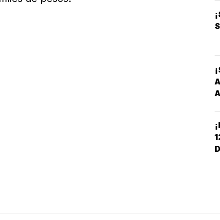
O
¡
S
¡
A
A
¡
1
D
C