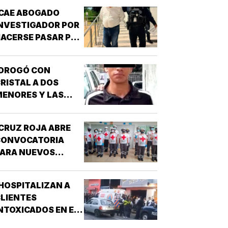
CAE ABOGADO
NVESTIGADOR POR
ACERSE PASAR POR
UNCIONARIO DE LA
GE!
¡DROGÓ CON
RISTAL A DOS
ENORES Y LAS
IOLÓ!
CRUZ ROJA ABRE
CONVOCATORIA
PARA NUEVOS
SPIRANTES A
ÉCNICO EN
HOSPITALIZAN A
URGENCIAS
LIENTES
ÉDICAS!
NTOXICADOS EN EL
AR “LA CALLE” DE