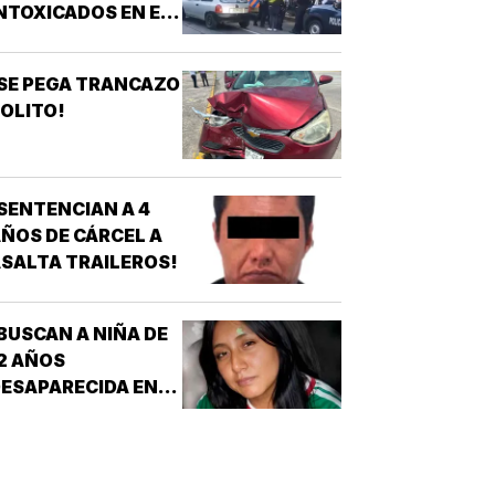
NTOXICADOS EN EL
AR “LA CALLE” DE
RIZABA!
SE PEGA TRANCAZO
OLITO!
SENTENCIAN A 4
ÑOS DE CÁRCEL A
SALTA TRAILEROS!
BUSCAN A NIÑA DE
2 AÑOS
ESAPARECIDA EN
OATZINTLA !