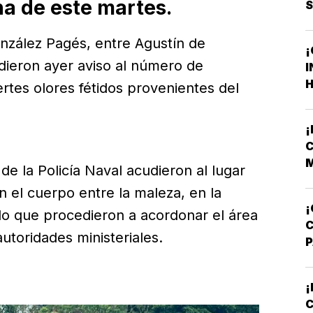
na de este martes.
nzález Pagés, entre Agustín de
¡
 dieron ayer aviso al número de
I
H
ertes olores fétidos provenientes del
F
F
C
M
 de la Policía Naval acudieron al lugar
V
on el cuerpo entre la maleza, en la
¡
 lo que procedieron a acordonar el área
 autoridades ministeriales.
A
T
¡
C
M