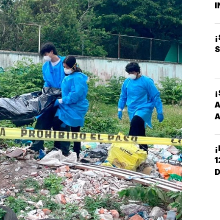
I
B
O
¡
S
¡
A
A
¡
1
D
C