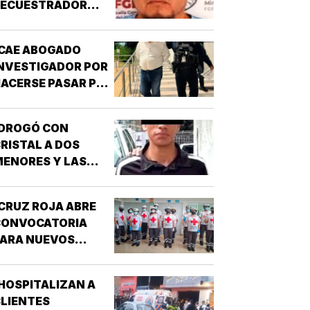
SECUESTRADOR
CORDOBÉS!
CAE ABOGADO
NVESTIGADOR POR
ACERSE PASAR POR
UNCIONARIO DE LA
GE!
¡DROGÓ CON
RISTAL A DOS
ENORES Y LAS
IOLÓ!
CRUZ ROJA ABRE
CONVOCATORIA
PARA NUEVOS
SPIRANTES A
ÉCNICO EN
HOSPITALIZAN A
URGENCIAS
LIENTES
ÉDICAS!