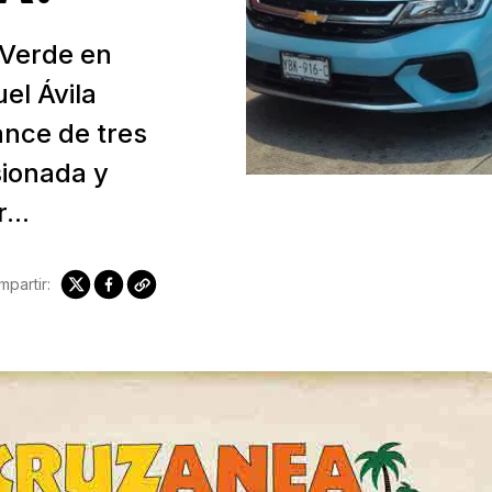
 Verde en
el Ávila
nce de tres
sionada y
...
partir: