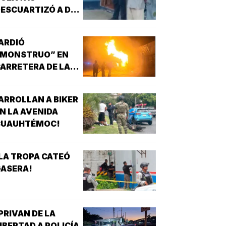
ESCUARTIZÓ A DOS
CHAVOS!
ARDIÓ
“MONSTRUO” EN
ARRETERA DE LAS
CHOAPAS!
ARROLLAN A BIKER
N LA AVENIDA
CUAUHTÉMOC!
LA TROPA CATEÓ
GASERA!
PRIVAN DE LA
IBERTAD A POLICÍA