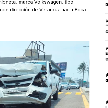
mioneta, marca Volkswagen, tipo
D
l con dirección de Veracruz hacia Boca
¡
C
¡
E
¡
¡
L