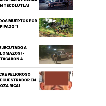
N TECOLUTLA!
DOS MUERTOS POR
PIPAZO”!
EJECUTADO A
LOMAZOS! -
ATACARON A
ALAZOS A UN
HOMBRE EN UNA
CAE PELIGROSO
OLONIA DE
SECUESTRADOR EN
COATZACOALCOS
OZA RICA!