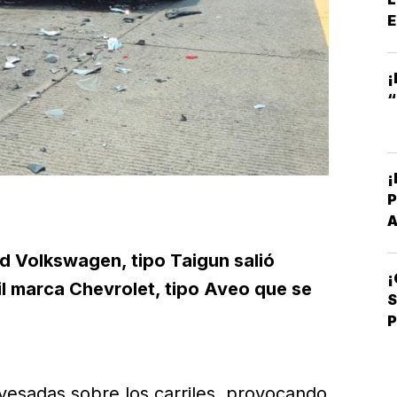
E
¡
“
¡
P
B
dad Volkswagen, tipo Taigun salió
¡
C
l marca Chevrolet, tipo Aveo que se
P
vesadas sobre los carriles, provocando