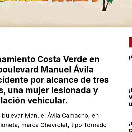
¡
ionamiento Costa Verde en
 boulevard Manuel Ávila
idente por alcance de tres
s, una mujer lesionada y
¡
V
ulación vehicular.
U
l bulevar Manuel Ávila Camacho, en
¡
ioneta, marca Chevrolet, tipo Tornado