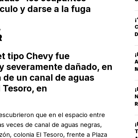
culo y darse a la fuga
¡
A
C
D
R
D
t tipo Chevy fue
¡
y severamente dañado, en
M
ta de un canal de aguas
Y
l Tesoro, en
¡
N
R
descubrieron que en el espacio entre
¡
as veces de canal de aguas negras,
T
zón, colonia El Tesoro, frente a Plaza