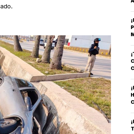
cado.
¡
P
E
¡
C
¡
C
L
¡