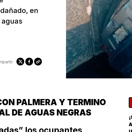
 dañado, en
e aguas
partir:
ON PALMERA Y TERMINO
AL DE AGUAS NEGRAS
¡
A
adas” los ocupantes
U