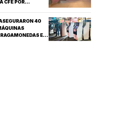
A CFE POR
CONFUNDIRLOS CON
ELINCUENTES!
¡ASEGURARON 40
MÁQUINAS
TRAGAMONEDAS EN
EL MERCADO
MALIBRÁN!