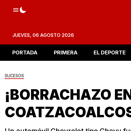
JUEVES, 06 AGOSTO 2026
PORTADA
PRIMERA
EL DEPORTE
SUCESOS
¡BORRACHAZO E
COATZACOALCOS
Un automóvil Chevrolet tipo Chevy fu