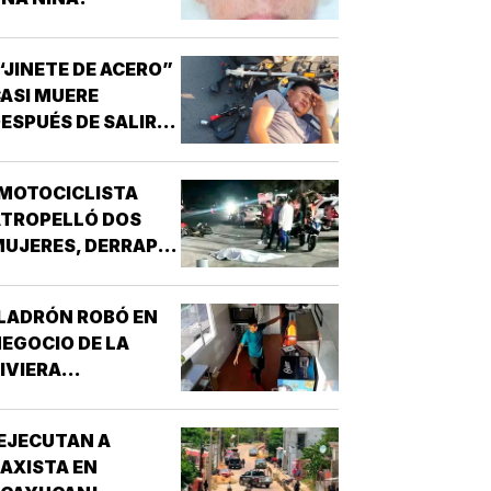
“JINETE DE ACERO”
ASI MUERE
ESPUÉS DE SALIR
E LA CHAMBA!
MOTOCICLISTA
ATROPELLÓ DOS
UJERES, DERRAPÓ
 SE MATÓ!
LADRÓN ROBÓ EN
EGOCIO DE LA
IVIERA
VERACRUZANA!
EJECUTAN A
AXISTA EN