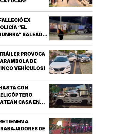
ACAYUCAN!
FALLECIÓ EX
OLICÍA “EL
MUNRRA” BALEADO
N SU CANTINA DE
AMATLÁN!
TRÁILER PROVOCA
CARAMBOLA DE
INCO VEHÍCULOS!
HASTA CON
HELICÓPTERO
ATEAN CASA EN
AGUNA REAL!
RETIENEN A
TRABAJADORES DE