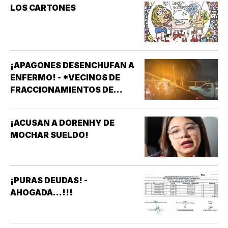
LOS CARTONES
¡APAGONES DESENCHUFAN A
ENFERMO! - *VECINOS DE
FRACCIONAMIENTOS DE
VERACRUZ DENUNCIAN
APAGONES CONSTANTES QUE
¡ACUSAN A DORENHY DE
AFECTAN ELEVADORES,
MOCHAR SUELDO!
TRATAMIENTOS MÉDICOS Y
APARATOS ELÉCTRICOS
¡PURAS DEUDAS! -
AHOGADA...!!!