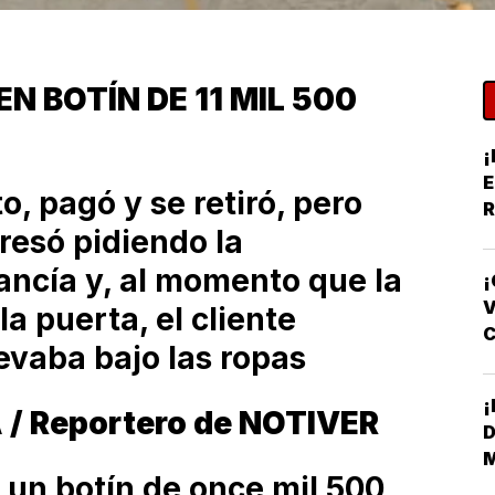
 BOTÍN DE 11 MIL 500
¡
E
, pagó y se retiró, pero
R
resó pidiendo la
Y
ancía y, al momento que la
¡
V
a puerta, el cliente
evaba bajo las ropas
F
 / Reportero de NOTIVER
D
 un botín de once mil 500