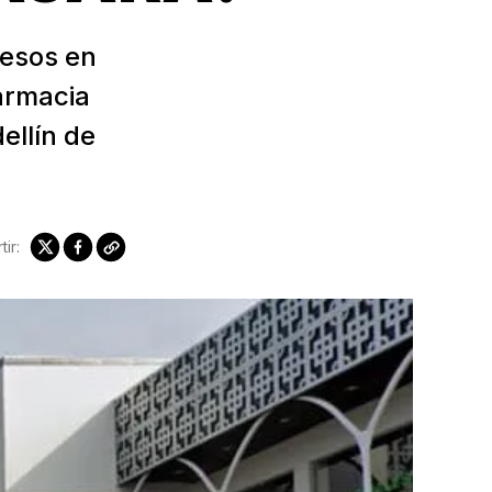
pesos en
armacia
ellín de
ir: