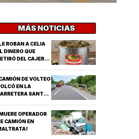
MÁS NOTICIAS
LE ROBAN A CELIA
L DINERO QUE
ETIRÓ DEL CAJERO
 LOS TAMALES DE
MASA!
CAMIÓN DE VOLTEO
OLCÓ EN LA
CARRETERA SANTA
E-PASO DEL TORO!
¡MUERE OPERADOR
E CAMIÓN EN
MALTRATA!