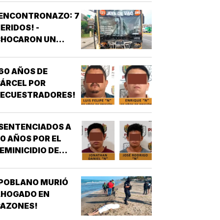
¡ENCONTRONAZO: 7
ERIDOS! -
CHOCARON UN
AUTOBÚS ULUA
ONTRA OTRO DE
60 AÑOS DE
OS AZULES EN LA
ÁRCEL POR
TAMPIQUERA
SECUESTRADORES!
SENTENCIADOS A
0 AÑOS POR EL
EMINICIDIO DE
YASARED!
¡POBLANO MURIÓ
AHOGADO EN
CAZONES!