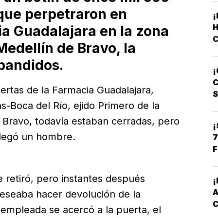
que perpetraron en
H
a Guadalajara en la zona
dellín de Bravo, la
 bandidos.
C
¡
L
C
ertas de la Farmacia Guadalajara,
s-Boca del Río, ejido Primero de la
 Bravo, todavía estaban cerradas, pero
¡
 llegó un hombre.
7
F
 retiró, pero instantes después
eseaba hacer devolución de la
empleada se acercó a la puerta, el