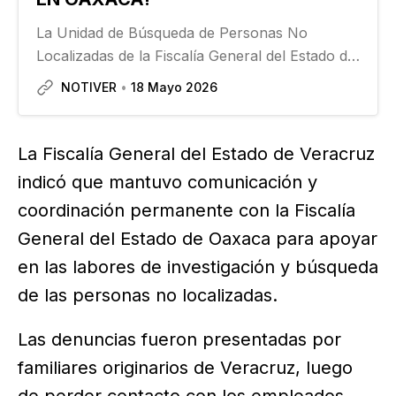
La Unidad de Búsqueda de Personas No
Localizadas de la Fiscalía General del Estado de
Oaxaca publicó las fichas de tres de los cinco
NOTIVER
18 Mayo 2026
trabajadores de la Financiera CCS Veracruz que
desaparecieron en Tuxtepec, Oaxaca, los días
13 y 14 de…
La Fiscalía General del Estado de Veracruz
indicó que mantuvo comunicación y
coordinación permanente con la Fiscalía
General del Estado de Oaxaca para apoyar
en las labores de investigación y búsqueda
de las personas no localizadas.
Las denuncias fueron presentadas por
familiares originarios de Veracruz, luego
de perder contacto con los empleados