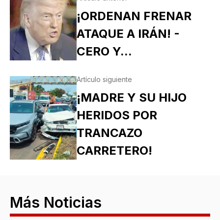
¡ORDENAN FRENAR
ATAQUE A IRÁN! -
CERO Y...
Artículo siguiente
¡MADRE Y SU HIJO
HERIDOS POR
TRANCAZO
CARRETERO!
Más Noticias