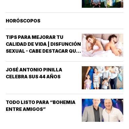
HORÓSCOPOS
TIPS PARA MEJORAR TU
CALIDAD DE VIDA | DISFUNCIÓN
SEXUAL - CABE DESTACAR QUE
UNO DE LOS TRASTORNOS
SEXUALES QUE MAYOR
JOSÉ ANTONIO PINILLA
INTERÉS HA GENERADO PARA
CELEBRA SUS 44 AÑOS
LA INVESTIGACIÓN DE NUEVOS
MEDICAMENTOS ES LA
DISFUNCIÓN ERÉCTIL
(INCAPACIDAD DE ALCANZAR
TODO LISTO PARA “BOHEMIA
Y/O MANTENER…
ENTRE AMIGOS”