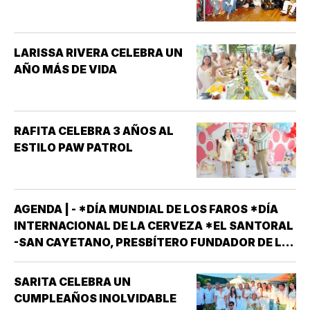
LARISSA RIVERA CELEBRA UN
AÑO MÁS DE VIDA
RAFITA CELEBRA 3 AÑOS AL
ESTILO PAW PATROL
AGENDA | - *DÍA MUNDIAL DE LOS FAROS *DÍA
INTERNACIONAL DE LA CERVEZA *EL SANTORAL
-SAN CAYETANO, PRESBÍTERO FUNDADOR DE LA
ORDEN DE LOS TEATINOS. SANTOS Y MÁRTIRES
SIXTO II PAPA MÁRTIR Y SUS DISCÍPULOS
SARITA CELEBRA UN
FELICÍSIMO Y AGAPITO. SAN MIGUEL DE LA
CUMPLEAÑOS INOLVIDABLE
MORA…