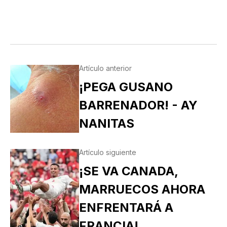
Artículo anterior
¡PEGA GUSANO
BARRENADOR! - AY
NANITAS
Artículo siguiente
¡SE VA CANADA,
MARRUECOS AHORA
ENFRENTARÁ A
FRANCIA!