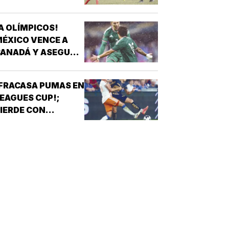
CUARIO ANA ROSA GRAHAM BAZÁN
*ANA ROSA GRAHAM…
A OLÍMPICOS!
ÉXICO VENCE A
ANADÁ Y ASEGURA
UPO A L.A 28
FRACASA PUMAS EN
EAGUES CUP!;
IERDE CON
INCINNATI