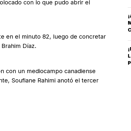
A
locado con lo que pudo abrir el
¡
M
C
e en el minuto 82, luego de concretar
C
 Brahim Díaz.
¡
L
P
C
ón con un mediocampo canadiense
ente, Soufiane Rahimi anotó el tercer