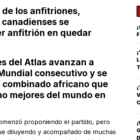
de los anfitriones,
s canadienses se
¡
r anfitrión en quedar
F
es del Atlas avanzan a
T
Mundial consecutivo y se
o combinado africano que
¡
cho mejores del mundo en
V
C
omenzó proponiendo el partido, pero
¡
G
fue diluyendo y acompañado de muchas
D