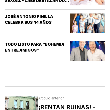
SEXUAL - CABE DESTACAR QUE
UNO DE LOS TRASTORNOS
SEXUALES QUE MAYOR
JOSÉ ANTONIO PINILLA
INTERÉS HA GENERADO PARA
CELEBRA SUS 44 AÑOS
LA INVESTIGACIÓN DE NUEVOS
MEDICAMENTOS ES LA
DISFUNCIÓN ERÉCTIL
(INCAPACIDAD DE ALCANZAR
TODO LISTO PARA “BOHEMIA
Y/O MANTENER…
ENTRE AMIGOS”
Artículo anterior
¡RENTAN RUINAS! -