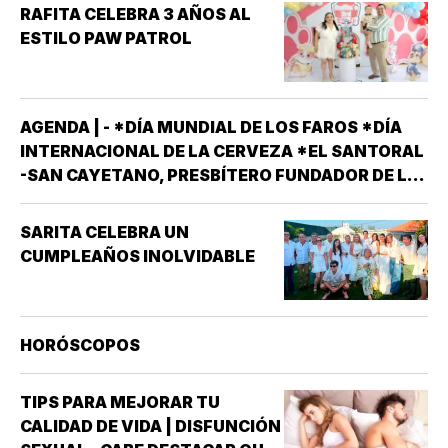
RAFITA CELEBRA 3 AÑOS AL
ESTILO PAW PATROL
AGENDA | - *DÍA MUNDIAL DE LOS FAROS *DÍA
INTERNACIONAL DE LA CERVEZA *EL SANTORAL
-SAN CAYETANO, PRESBÍTERO FUNDADOR DE LA
ORDEN DE LOS TEATINOS. SANTOS Y MÁRTIRES
SIXTO II PAPA MÁRTIR Y SUS DISCÍPULOS
SARITA CELEBRA UN
FELICÍSIMO Y AGAPITO. SAN MIGUEL DE LA
CUMPLEAÑOS INOLVIDABLE
MORA…
HORÓSCOPOS
TIPS PARA MEJORAR TU
CALIDAD DE VIDA | DISFUNCIÓN